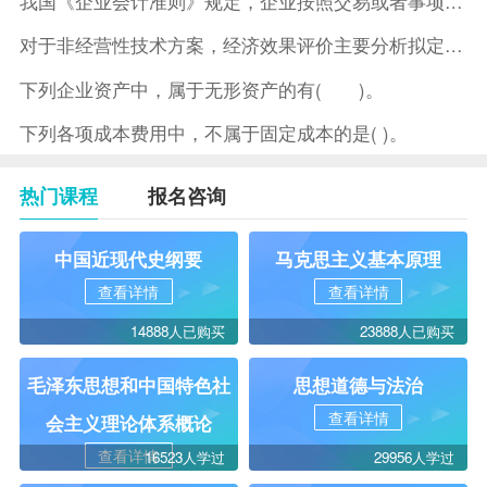
我国《企业会计准则》规定，企业按照交易或者事项的经济特征确定
对于非经营性技术方案，经济效果评价主要分析拟定方案的( )。
下列企业资产中，属于无形资产的有( )。
下列各项成本费用中，不属于固定成本的是( )。
热门课程
报名咨询
中国近现代史纲要
马克思主义基本原理
查看详情
查看详情
14888人已购买
23888人已购买
毛泽东思想和中国特色社
思想道德与法治
查看详情
会主义理论体系概论
查看详情
16523人学过
29956人学过