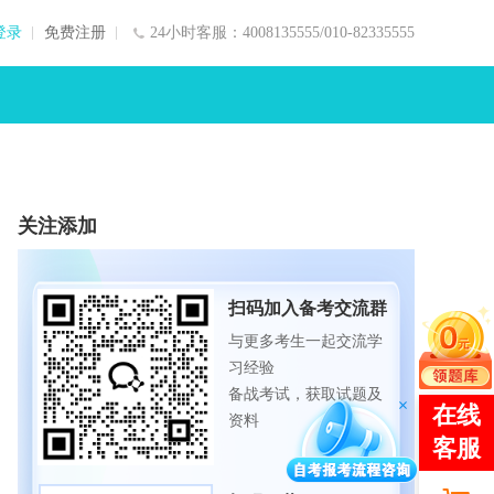
登录
免费注册
24小时客服：4008135555/010-82335555
关注添加
扫码加入备考交流群
与更多考生一起交流学
习经验
备战考试，获取试题及
资料