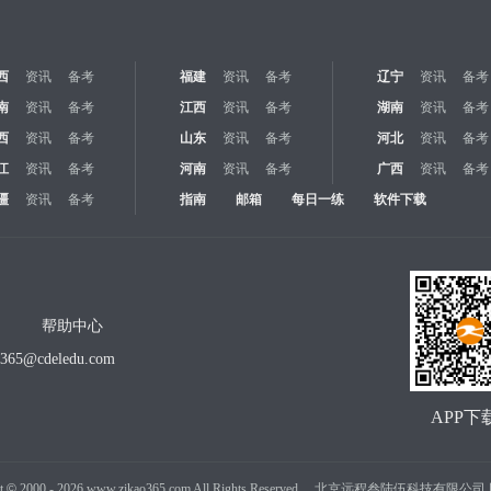
西
资讯
备考
福建
资讯
备考
辽宁
资讯
备考
南
资讯
备考
江西
资讯
备考
湖南
资讯
备考
西
资讯
备考
山东
资讯
备考
河北
资讯
备考
江
资讯
备考
河南
资讯
备考
广西
资讯
备考
疆
资讯
备考
指南
邮箱
每日一练
软件下载
帮助中心
o365@cdeledu.com
APP下
t
©
2000 -
2026
www.zikao365.com All Rights Reserved. 北京远程叁陆伍科技有限