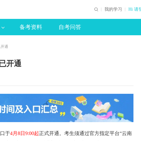
我的学习
Hi 请
备考资料
自考问答
已开通
口已开通
入口于
4月8日9:00起
正式开通。考生须通过官方指定平台“云南