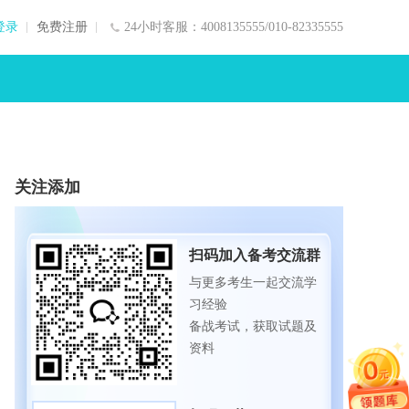
登录
免费注册
24小时客服：4008135555/010-82335555
关注添加
扫码加入备考交流群
与更多考生一起交流学
习经验
备战考试，获取试题及
资料