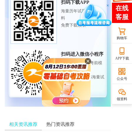
扫码下载APP
海量历年试题、备考资
料
免费下载领取
购物车
扫码进入微信小程序
APP下载
每日练题巩固、考前模
拟实战
免费体验自考365海量试
公众号
题
领资料
相关资讯推荐
热门资讯推荐