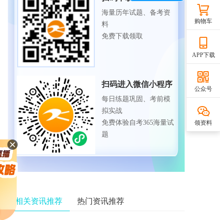
海量历年试题、备考资
购物车
料
免费下载领取
APP下载
扫码进入微信小程序
公众号
每日练题巩固、考前模
拟实战
免费体验自考365海量试
领资料
题
相关资讯推荐
热门资讯推荐