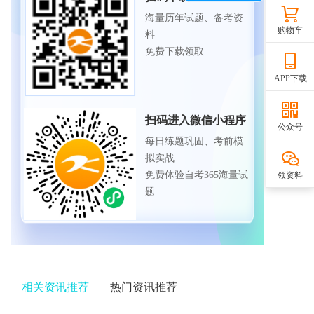
海量历年试题、备考资
购物车
料
免费下载领取
APP下载
扫码进入微信小程序
公众号
每日练题巩固、考前模
拟实战
免费体验自考365海量试
领资料
题
相关资讯推荐
热门资讯推荐