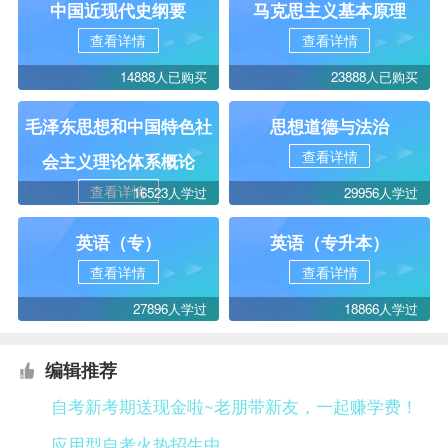
中国近现代史纲要
马克思主义基本原理
查看详情
查看详情
14888人已购买
23888人已购买
毛泽东思想和中国特色社
思想道德与法治
查看详情
会主义理论体系概论
查看详情
16523人学过
29956人学过
英语（专）
英语（专升本）
查看详情
查看详情
27896人学过
18866人学过
编辑推荐
自考新考期送现金啦~老朋带新友，一起赚学费！
应用型自考火热招生中