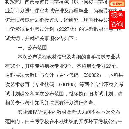
将按照广西高等教育自学考试（以下简称自学考试）专
业新计划进行课程考试安排及办理毕业。为稳妥有序推
在线
进新旧考试计划衔接过渡，经研究，现向社会公布我区
客服
自学考试专业考试计划（2027版）的课程
教材
信息与考
试大纲，并就相关事项公告如下：
一、公布范围
本次公布课程
教材
信息
及考纲的自学考试专业
共
有
3
0
个，其中专科层次专业3个、本科层次专业
27
个。
专科层次
大数据与会计
（专业代码：530302）、本科层
次艺术教育（专业代码：040105）等两个专业
不纳入考
试计划调整
和本次公布范围
，
继续执行旧考试计划，请
相关专业考生知悉并按原有计划进行备考。
实践课程所使用的
教材
及考试大纲不在本次公布
范围内，由主考学校在本校组织的实践环节考核公告中