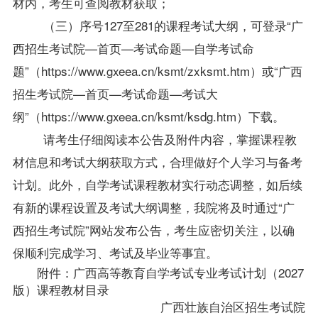
材
内，考生可查阅
教材
获取；
（三）序号
127
至
281
的课程考试大纲，可登录“广
西招生考试院—首页—考试命题—自学考试命
题”（
https://www.gxeea.cn/ksmt/zxksmt.htm
）或“广西
招生考试院—首页—考试命题—考试大
纲”（
https://www.gxeea.cn/ksmt/ksdg.htm
）下载。
请考生
仔细
阅读本公告及附件内容，掌握课程
教
材
信息和考试大纲获取方式，
合理做好个人学习与备考
计划
。
此外，自学考试课程
教材
实行动态调整，如后续
有新的课程设置及考试大纲调整，我院将及时通过“广
西招生考试院”网站发布公告，
考生
应
密切关注，
以
确
保顺利完成学习、考试及毕业
等事宜
。
附件：
广西高等教育自学考试专业考试计划（2027
版）课程教材目录
广西壮族自治区招生考试院