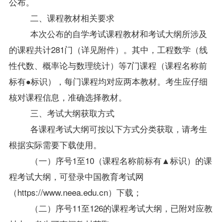
公布。
二、课程
教材
相关要求
本次公布
的自学考试课程
教材
和
考试大纲所涉及
的课程共计
281
门（详见附件）。其中，
工程数学（线
性代数、概率论与数理统计）等7
门课程
（课程名称前
标有
●
标识），
每门
课程
均对应两本
教材
。
考生
应
仔细
核对课程信息，准确
选择
教材
。
三、考试大纲获取方式
各课程考试大纲可按以下方式分类获取，请考生
根据实际需要下载使用。
（一）序号1至10（课程名称前标有
▲
标识）的课
程考试大纲，可登录中国教育考试网
（
https://www.neea.edu.cn
）下载；
（二）序号11至
126
的课程考试大纲，已附对应
教