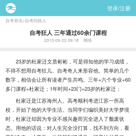
登录/注册
自考资讯
>
自考同路人
自考狂人 三年通过60余门课程
2013-09-22 09:18 网络
23岁的杜家迁文质彬彬，可是得知他的学习
成绩
，
不得不想用自考狂儿、自考奇人来形容他。简单的几个
数字，相信会让所有读者产生共鸣。三年+六个专业+60
多门
课程
=杜家迁；1年时间+23门=23岁的杜家迁；
杜家迁是江苏海州人。高考顺利考进江苏一所高
校，开始了他的大学生活。当同学们编织美好大学梦境
时，杜家迁却因为专业不感兴趣而完全进入了颓废状
态。用他的话说：对人生完全没打算，找不到方向，看