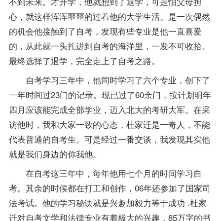
不到未来。才开学，他就想到了退学，可是怕父母担
心，就这样浑浑噩噩的过着他的大学生活。是一次偶然
的机会他接触到了自考，发现有些专业是他一直喜爱
的，从此就一头扎进到自考的海洋里，一发不可收拾。
最终选择了退学，完全走上了自考之路。
自考学习三年中，他同时学习了六个专业，创下了
一年时间过23门的记录。现已过了60余门，按计划明年
四月应该能完成全部学业，迈入北大的考研大军。在采
访他时，我和大家一致的心态，杜家迁是一奇人，不能
代表普通的自考生。可是经过一番交谈，我发现其实他
就是我们身边的你我他。
在自考这三年中，每年他用七个月的时间学习自
考。其余的时候都在打工和创作，06年还参加了国家司
法考试。他的学习秘诀就是兴趣加毅力等于成功 .杜家
迁对自考文学和
法律专业
有着极大的兴趣，85万字的书