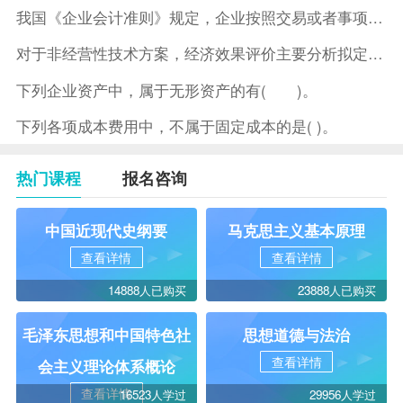
我国《企业会计准则》规定，企业按照交易或者事项的经济特征确定
对于非经营性技术方案，经济效果评价主要分析拟定方案的( )。
下列企业资产中，属于无形资产的有( )。
下列各项成本费用中，不属于固定成本的是( )。
热门课程
报名咨询
中国近现代史纲要
马克思主义基本原理
查看详情
查看详情
14888人已购买
23888人已购买
毛泽东思想和中国特色社
思想道德与法治
查看详情
会主义理论体系概论
查看详情
16523人学过
29956人学过