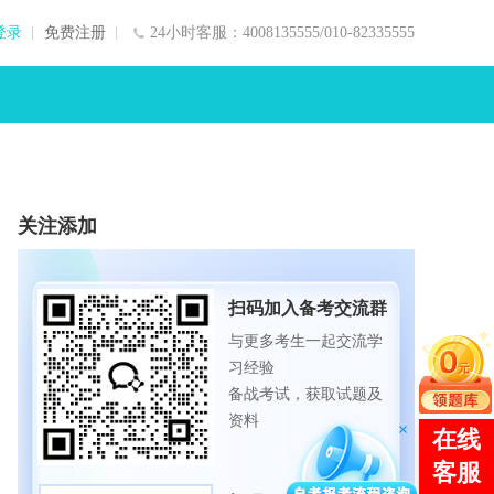
登录
免费注册
24小时客服：4008135555/010-82335555
关注添加
扫码加入备考交流群
与更多考生一起交流学
习经验
备战考试，获取试题及
资料