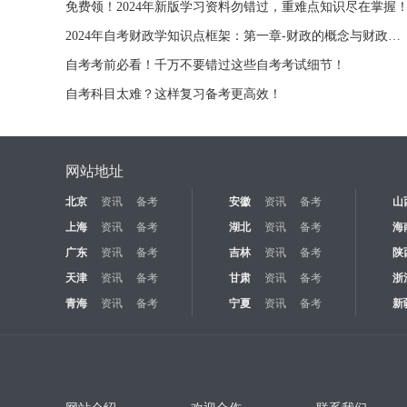
免费领！2024年新版学习资料勿错过，重难点知识尽在掌握
2024年自考财政学知识点框架：第一章-财政的概念与财政的职能
自考考前必看！千万不要错过这些自考考试细节！
自考科目太难？这样复习备考更高效！
网站地址
北京
资讯
备考
安徽
资讯
备考
山
上海
资讯
备考
湖北
资讯
备考
海
广东
资讯
备考
吉林
资讯
备考
陕
天津
资讯
备考
甘肃
资讯
备考
浙
青海
资讯
备考
宁夏
资讯
备考
新