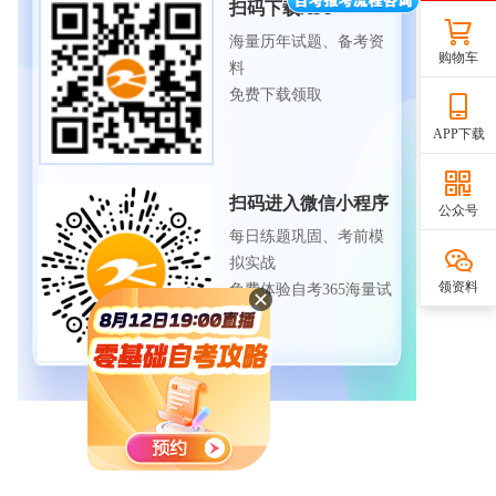
扫码下载APP
海量历年试题、备考资
购物车
料
免费下载领取
APP下载
扫码进入微信小程序
公众号
每日练题巩固、考前模
拟实战
领资料
免费体验自考365海量试
题