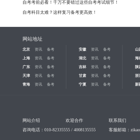
自考考前必看！千万不要错过这些自考考试细节！
自考科目太难？这样复习备考更高效！
网站地址
北京
资讯
备考
安徽
资讯
备考
山
上海
资讯
备考
湖北
资讯
备考
海
广东
资讯
备考
吉林
资讯
备考
陕
天津
资讯
备考
甘肃
资讯
备考
浙
青海
资讯
备考
宁夏
资讯
备考
新
网站介绍
欢迎合作
联系我们
咨询电话：010-82335555 / 4008135555
客服邮箱：
zika