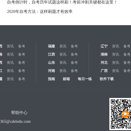
自考倒计时，自考历年试题这样刷！考前冲刺关键都在这里！
2020年自考方法：这样刷题才有效率
西
资讯
备考
福建
资讯
备考
辽宁
资讯
备考
南
资讯
备考
江西
资讯
备考
湖南
资讯
备考
西
资讯
备考
山东
资讯
备考
河北
资讯
备考
江
资讯
备考
河南
资讯
备考
广西
资讯
备考
疆
资讯
备考
指南
邮箱
每日一练
软件下载
帮助中心
o365@cdeledu.com