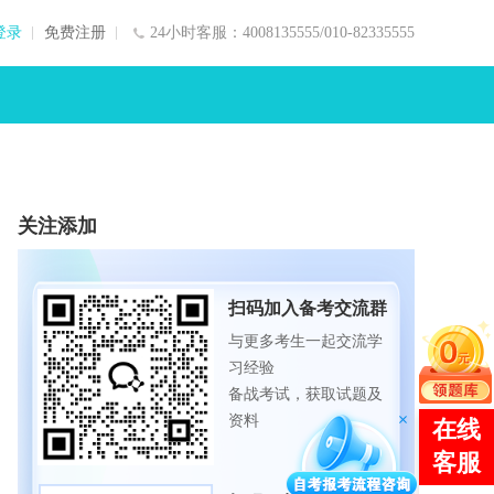
登录
免费注册
24小时客服：4008135555/010-82335555
关注添加
扫码加入备考交流群
与更多考生一起交流学
习经验
备战考试，获取试题及
资料