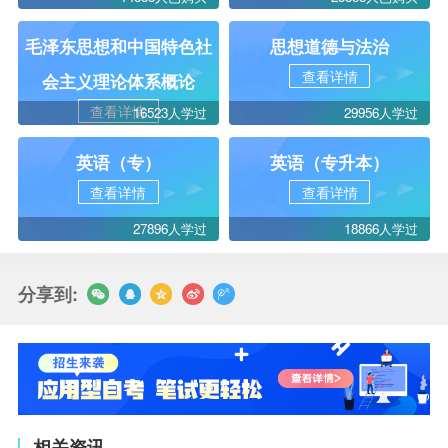
毛泽东思想和中国特色社
思想道德与法治
查看详情
会主义理论体系概论
查看详情
16523人学过
29956人学过
英语（专）
英语（专升本）
查看详情
查看详情
27896人学过
18866人学过
分享到:
相关资讯