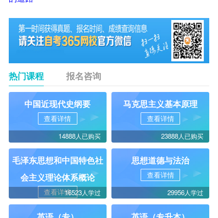
热门课程
报名咨询
中国近现代史纲要
马克思主义基本原理
查看详情
查看详情
14888人已购买
23888人已购买
毛泽东思想和中国特色社
思想道德与法治
查看详情
会主义理论体系概论
查看详情
16523人学过
29956人学过
英语（专）
英语（专升本）