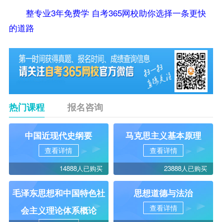
整专业3年免费学 自考365网校助你选择一条更快
的道路
热门课程
报名咨询
中国近现代史纲要
马克思主义基本原理
查看详情
查看详情
14888人已购买
23888人已购买
毛泽东思想和中国特色社
思想道德与法治
查看详情
会主义理论体系概论