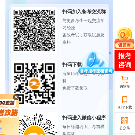
扫码加入备考交流群
与更多考生一起交流学
习经验
备战考试，获取试题及
资料
扫码下载APP
海量历年试题、备考资
料
购物车
免费下载领取
APP下载
扫码进入微信小程序
每日练题巩固、考前模
公众号
拟实战