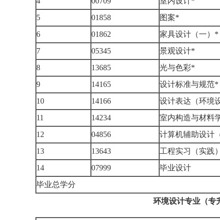
4
00709
室内设计*
5
01858
图案*
6
01862
家具设计（一）*
7
05345
景观设计*
8
13685
光与色彩*
9
14165
设计标准与规范*
10
14166
设计表达（环境设
11
14234
室内构造与材料学
12
04856
计算机辅助设计（
13
13643
工程实习（实践
14
07999
毕业设计
毕业总学分
环境设计专业（专