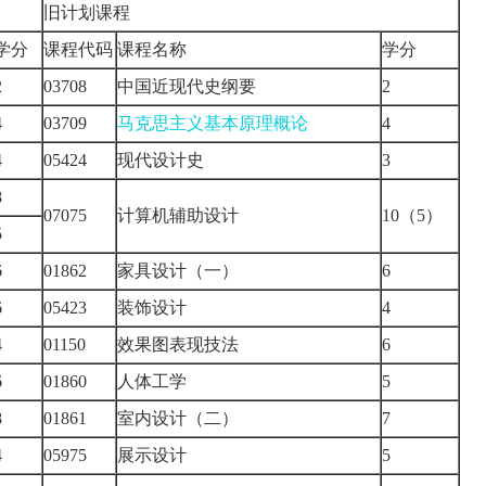
旧计划课程
学分
课程代码
课程名称
学分
2
03708
中国近现代史纲要
2
4
03709
马克思主义基本原理概论
4
4
05424
现代设计史
3
8
07075
计算机辅助设计
10（5）
5
6
01862
家具设计（一）
6
6
05423
装饰设计
4
4
01150
效果图表现技法
6
6
01860
人体工学
5
8
01861
室内设计（二）
7
4
05975
展示设计
5