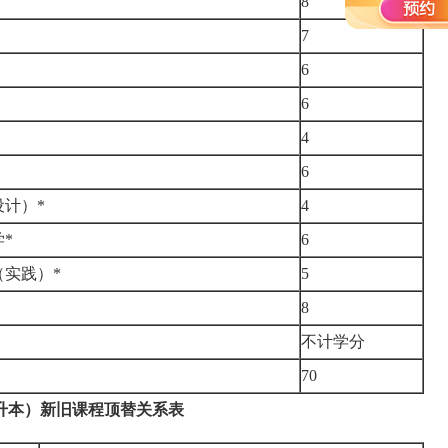
8
7
6
6
4
6
计）*
4
*
6
实践）*
5
）
8
不计学分
70
升本）新旧课程顶替关系表