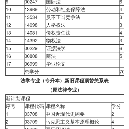
9
00247
国际法
6
10
13969
劳动和社会保障法
4
11
13534
反不正当竞争法
3
12
14098
人格权法
3
13
14081
侵权责任法
4
14
14392
物权法
3
15
00229
证据法学
6
16
00808
商法
5
17
06999
毕业论文
总学分
70
法学专业（专升本）新旧课程顶替关系表
（原法律专业）
新计划课程
序号
课程代码
课程名称
学分
1
03708
中国近现代史纲要
2
0
2
03709
马克思主义基本原理概论
4
0