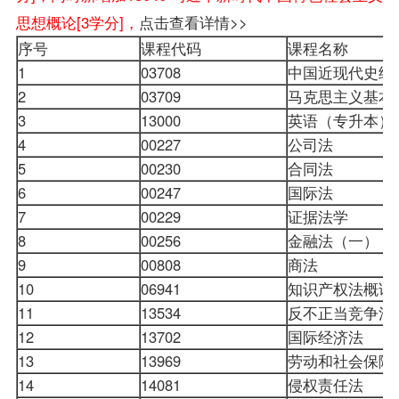
思想概论[3学分]，
点击查看详情>>
序号
课程代码
课程名称
1
03708
中国近现代史纲
2
03709
马克思主义基本
3
13000
英语（专升本）
4
00227
公司法
5
00230
合同法
6
00247
国际法
7
00229
证据法学
8
00256
金融法（一）
9
00808
商法
10
06941
知识产权法概论
11
13534
反不正当竞争法
12
13702
国际经济法
13
13969
劳动和社会保障
14
14081
侵权责任法