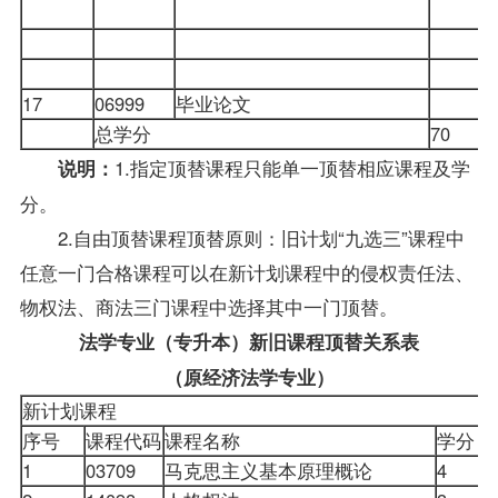
0
0
0
17
06999
毕业论文
0
总学分
70
1.指定顶替课程只能单一顶替相应课程及学
说明：
分。
2.自由顶替课程顶替原则：旧计划“九选三”课程中
任意一门合格课程可以在新计划课程中的侵权责任法、
物权法、商法三门课程中选择其中一门顶替。
法学专业（专升本）新旧课程顶替关系表
（原经济法学专业）
新计划课程
序号
课程代码
课程名称
学分
1
03709
马克思主义基本原理概论
4
0