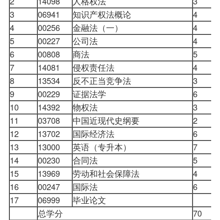
2
14098
人格权法
3
0
3
06941
知识产权法概论
4
0
4
00256
金融法（一）
4
0
5
00227
公司法
4
0
6
00808
商法
5
0
7
14081
侵权责任法
4
0
8
13534
反不正当竞争法
3
0
9
00229
证据法学
6
0
10
14392
物权法
3
0
11
03708
中国近现代史纲要
2
12
13702
国际经济法
6
13
13000
英语（专升本）
7
14
00230
合同法
5
15
13969
劳动和社会保障法
4
16
00247
国际法
6
17
06999
毕业论文
0
总学分
70