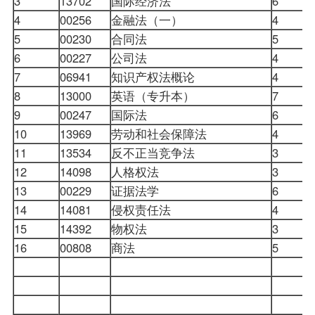
3
13702
国际经济法
6
0
4
00256
金融法（一）
4
0
5
00230
合同法
5
0
6
00227
公司法
4
0
7
06941
知识产权法概论
4
0
8
13000
英语（专升本）
7
0
9
00247
国际法
6
10
13969
劳动和社会保障法
4
0
11
13534
反不正当竞争法
3
0
12
14098
人格权法
3
0
13
00229
证据法学
6
0
14
14081
侵权责任法
4
0
15
14392
物权法
3
0
16
00808
商法
5
0
0
0
0