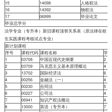
15
14098
人格权法
16
14392
物权法
17
06999
毕业论文
毕业总学分
法学专业（专升本）新旧课程顶替关系表（原法律在校
生实践课程考核试点专业）
新计划课程
序号
课程代码
课程名称
学
1
03708
中国近现代史纲要
2
2
03709
马克思主义基本原理概论
4
3
13702
国际经济法
6
4
00256
金融法（一）
4
5
00230
合同法
5
6
00227
公司法
4
7
06941
知识产权法概论
4
8
13000
英语（专升本）
7