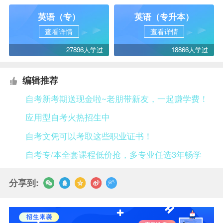
英语（专）
英语（专升本）
查看详情
查看详情
27896人学过
18866人学过
编辑推荐
自考新考期送现金啦~老朋带新友，一起赚学费！
应用型自考火热招生中
自考文凭可以考取这些职业证书！
自考专/本全套课程低价抢，多专业任选3年畅学
分享到: