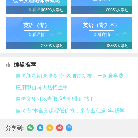
会主义理论体系概论
查看详情
16523人学过
29956人学过
英语（专）
英语（专升本）
查看详情
查看详情
27896人学过
18866人学过
编辑推荐
自考新考期送现金啦~老朋带新友，一起赚学费！
应用型自考火热招生中
自考文凭可以考取这些职业证书！
自考专/本全套课程低价抢，多专业任选3年畅学
分享到: