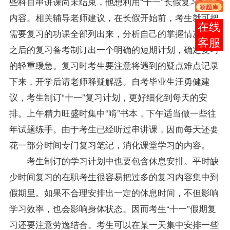
些科目串讲课尚未结束，他想利用“十一”长假复习这些
内容。相关辅导老师建议，在长假开始前，考生就可把
在线
需要复习的功课全部列出来，分析自己的掌握情况，为
客服
之后的复习备考制订出一个明确的短期计划，确定复习
的轻重缓急。复习时考生要注意将遇到的疑点难点记录
下来，开学后请老师释疑解惑。自考
毕业生
汪勇健建
议，考生制订“十一”复习计划，更好细化到每天的安
排。上午精力旺盛时集中“啃”书本，下午适当做一些往
年
试题
练手。由于考生已经听过串讲课，因而每天还要
花一部分时间专门复习
笔记
，消化课堂学习的内容。
考生制订的学习计划中也要包含休息安排。平时缺
少时间复习的在职考生很容易把过多的复习内容集中到
假期里。如果不合理安排出一定的休息时间，不但影响
学习效率，也会影响身体状态。因而考生“十一”假期复
习还要注意劳逸结合。考生可以在某一天集中安排一些