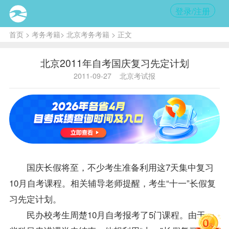
登录/注册
首页
>
考务考籍
>
北京考务考籍
> 正文
北京2011年自考国庆复习先定计划
2011-09-27
北京考试报
国庆长假将至，不少考生准备利用这7天集中
复习
10月自考
课程
。相关
辅导
老师
提醒，考生“十一”长假复
习先定计划。
民办校考生周楚10月自考
报考
了5门课程。由于一