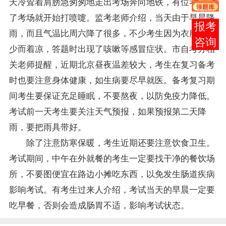
天冷耸着肩膀急匆匆地走出考场奔向地铁，有位考生出
了考场就开始打喷嚏。监考
老师
介绍，当天由于早晨降
在线
雨，而且气温比周六降了很多，不少考生因为衣服穿得
客服
少而着凉，答题时出现了咳嗽等感冒症状。市
自考办
相
关老师提醒，近期北京昼夜温差较大，考生在
复习
备考
时也要注意身体健康，如生病要尽早就医。备考复习期
间考生要保证充足睡眠，不要熬夜，以防免疫力降低。
考试前一天考生要关注天气预报，如果预报第二天降
雨，要把雨具带好。
除了注意防寒保暖，考生近期还要注意饮食卫生。
考试期间，中午在外就餐的考生一定要找干净的餐饮场
所，不要图便宜在路边小摊吃东西，以免发生肠道疾病
影响考试。有考生过来人介绍，考试当天的早晨一定要
吃早餐，否则会造成肠胃不适，影响考试状态。