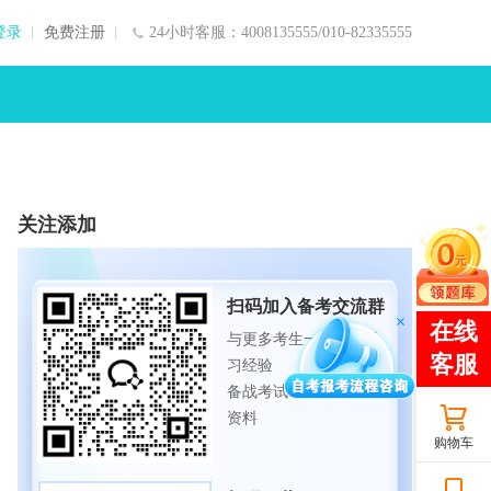
登录
免费注册
24小时客服：4008135555/010-82335555
关注添加
扫码加入备考交流群
与更多考生一起交流学
习经验
备战考试，获取试题及
资料
购物车