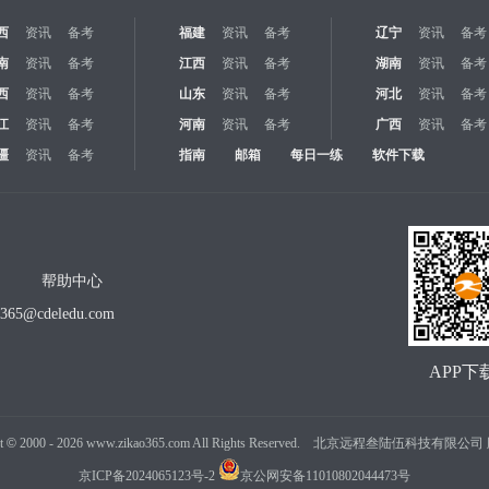
西
资讯
备考
福建
资讯
备考
辽宁
资讯
备考
南
资讯
备考
江西
资讯
备考
湖南
资讯
备考
西
资讯
备考
山东
资讯
备考
河北
资讯
备考
江
资讯
备考
河南
资讯
备考
广西
资讯
备考
疆
资讯
备考
指南
邮箱
每日一练
软件下载
帮助中心
o365@cdeledu.com
APP下
t
©
2000 -
2026
www.zikao365.com All Rights Reserved. 北京远程叁陆伍科技有限
京ICP备2024065123号-2
京公网安备11010802044473号