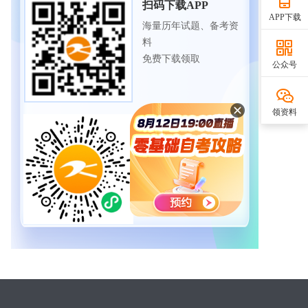
扫码下载APP
APP下载
海量历年试题、备考资
料
免费下载领取
公众号
领资料
扫码进入微信小程序
每日练题巩固、考前模
拟实战
免费体验自考365海量试
题