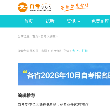
首页
试听
资讯
免费题库
当前位置：
首页
>
自考大讲堂
>
2010年01月22日 来源：
自考365
字体：
大
小
打印
编辑推荐
自考专/本全套课程低价抢，多专业任选3年畅学