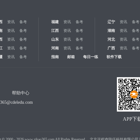
西
资讯
备考
福建
资讯
备考
辽宁
资讯
备考
南
资讯
备考
江西
资讯
备考
湖南
资讯
备考
西
资讯
备考
山东
资讯
备考
河北
资讯
备考
江
资讯
备考
河南
资讯
备考
广西
资讯
备考
疆
资讯
备考
指南
邮箱
每日一练
软件下载
帮助中心
o365@cdeledu.com
APP下
t
©
2000 -
2026
www.zikao365.com All Rights Reserved. 北京远程叁陆伍科技有限