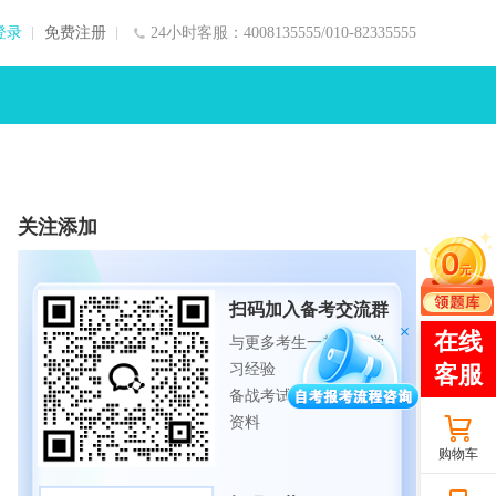
登录
免费注册
24小时客服：4008135555/010-82335555
关注添加
扫码加入备考交流群
与更多考生一起交流学
习经验
备战考试，获取试题及
资料
购物车