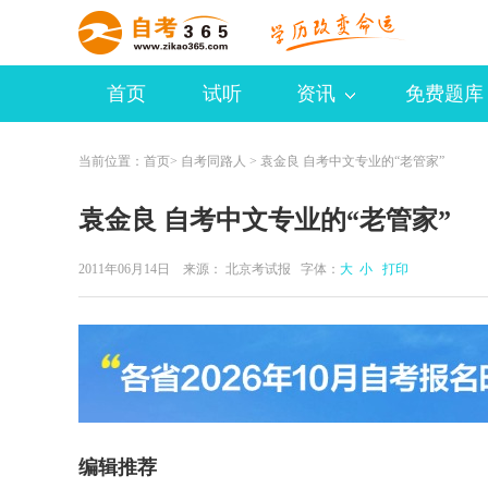
首页
试听
资讯
免费题库
当前位置：
首页
>
自考同路人
> 袁金良 自考中文专业的“老管家”
袁金良 自考中文专业的“老管家”
2011年06月14日 来源：
北京考试报
字体：
大
小
打印
编辑推荐