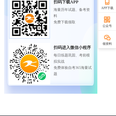
扫码下载APP
APP下载
海量历年试题、备考资
料
免费下载领取
公众号
领资料
扫码进入微信小程序
每日练题巩固、考前模
拟实战
免费体验自考365海量试
题