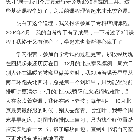
统计”属于我们今后要进行研究所必须掌握的工具。这
些基础课程学好了，之后的课程理解起来才比较容易。
明白了这个道理，我又
报名
参加了专科培训课程。
2004年4月，我的自考终于有了成果，一下考过了3门课
程！我终于又有信心了，学起来也渐渐得心应手了。
学习很苦，参加自学考试的过程更苦。那段经历现
在回想起来还历历在目：12月的北京寒风凛冽，周六日
别人还在温暖的被窝里做美梦时，我却顶着满天星星从
南二环跑去北四环，总是第一个到班里，只为能坐到前
排听讲更清楚；7月的北京或骄阳似火或闷热难耐，别
人在家吹着空调，我还在路上奔波；每年4月、10月北
京最美最舒服的时候，别人去踏青、赏红叶，我每个周
末早早起床，到图书馆排队上自习，只为找个好位置踏
踏实实地看一天书，饿了啃块面包，直到图书馆自习室
下班才很有成就感地回家……