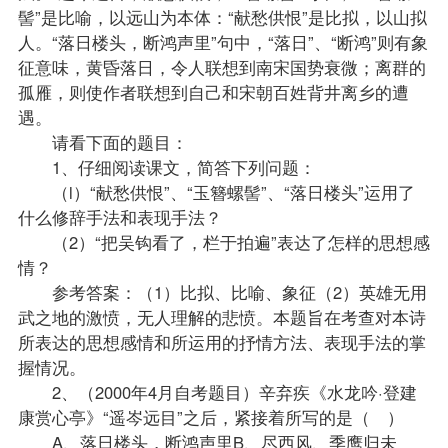
髻”是比喻，以远山为本体：“献愁供恨”是比拟，以山拟
人。“落日楼头，断鸿声里”句中，“落日”、“断鸿”则有象
征意味，黄昏落日，令人联想到南宋国势衰微；离群的
孤雁，则使作者联想到自己和宋朝百姓背井离乡的遭
遇。
请看下面的题目：
1、仔细阅读课文，简答下列问题：
（l）“献愁供恨”、“玉簪螺髻”、“落日楼头”运用了
什么修辞手法和表现手法？
（2）“把吴钩看了，栏于拍遍”表达了怎样的思想感
情？
参考答案：（1）比拟、比喻、象征（2）英雄无用
武之地的激愤，无人理解的悲愤。本题旨在考查对本诗
所表达的思想感情和所运用的抒情方法、表现手法的掌
握情况。
2、（2000年4月自考题目）辛弃疾《水龙吟·登建
康赏心亭》“遥岑远目”之后，紧接着所写的是（ ）
A、落日楼头，断鸿声里B、尽西风、季鹰归未