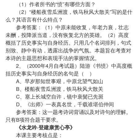
（1）作者所书的“愤”有哪些方面？
（2）“楼船夜雪瓜洲渡，铁马秋风大散关”写的是什
么？其语言有什么特点？
参考答案：（1）中原未能收复，年老力衰，壮志
未酬，投降派当道，没有恢复北方的英雄。（2）高度
概括了历史事实与自身经历。只用几个名词排列，句式
别致、静中有动，透露出战争的气氛。本题旨在考查对
本诗的主题思想和表现手法的掌握情况。
2、（2000年4月自考
试题
）陆游《书愤》中高度概
括历史事实与自身经历的名句是（ ）
A、早岁那知世事艰，中原北望气如山
B、楼船夜雪瓜洲渡，铁马秋风大散关
C、塞上长城空自许，镜中衰鬓已先斑
D、《出师》一表真名世，千载谁堪伯仲间
参考答案：这一题考诗词背诵以及对诗句的理解。
只有B项符合题干要求。
《水龙吟·登建康赏心亭》
本课主要考核点是：