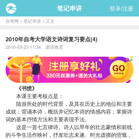
笔记串讲
登录/注册
自考网
>
笔记串讲
> 正文
2010年自考大学语文诗词复习要点(4)
2010-03-23 11:34 新浪教育
《书愤》
本课主要考核点是：
陆游所处的时代背景，及其在历史上的地位和主要
成就；背诵本诗，概括并记忆本诗的情感内容；掌握诗
词的基本抒情方法和主要表现手法。
这是一首七言律诗。诗人以早年的壮志豪情和前线
的斗争生活作映衬，抒发壮志未遂、时光虚掷的愤慨，