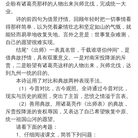
企盼有诸葛亮那样的人物出来兴师北伐，完成统一大
业。
诗的前四句为借景抒情。回顾年轻时把一切事情看
得那样简单，以为凭着豪情壮志和坚定如山的气慨，就
能轻而易举地收复失地。言外之意是：世事复杂难测，
自己的愿望很难实现。
结尾“《出师》一表真名世，千载谁堪伯仲间”，是
借典故抒情，具有双重意义。一是对南宋投降派的斥
责，二是盼望有诸葛亮这样的人物出来，兴师北伐，达
到九州一统的目的。
本诗运用了对比和典故两种表现手法。
（1）今昔对比，古今观照。全诗通过今昔对比，
现实与历史的观照，突出了主旨，悲愤之情溢于言表。
（2）善用典故。用诸葛亮作《出师表》的典故，
斥责投降派的丧权辱国，又表达了自己希望恢复中原、
统一祖国山河的愿望。
请看下面的考题：
1、仔细阅读课文，简答下列问题：