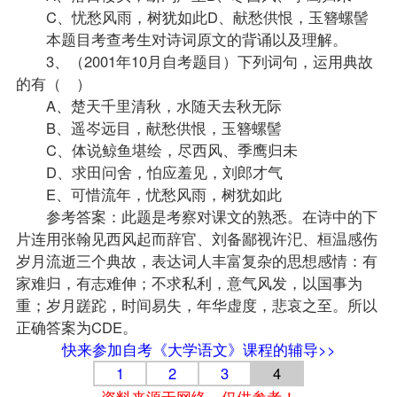
C、忧愁风雨，树犹如此D、献愁供恨，玉簪螺髻
本题目考查考生对诗词原文的背诵以及理解。
3、（2001年10月自考题目）下列词句，运用典故
的有（ ）
A、楚天千里清秋，水随天去秋无际
B、遥岑远目，献愁供恨，玉簪螺髻
C、体说鲸鱼堪绘，尽西风、季鹰归未
D、求田问舍，怕应羞见，刘郎才气
E、可惜流年，忧愁风雨，树犹如此
参考答案：此题是考察对课文的熟悉。在诗中的下
片连用张翰见西风起而辞官、刘备鄙视许汜、桓温感伤
岁月流逝三个典故，表达词人丰富复杂的思想感情：有
家难归，有志难伸；不求私利，意气风发，以国事为
重；岁月蹉跎，时间易失，年华虚度，悲哀之至。所以
正确答案为CDE。
快来参加自考《大学语文》课程的辅导>>
1
2
3
4
资料来源于网络，仅供参考！