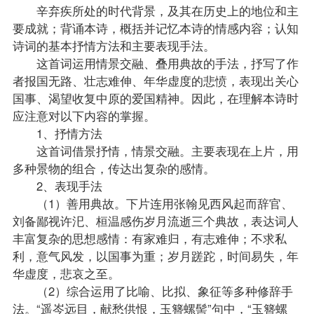
辛弃疾所处的时代背景，及其在历史上的地位和主
要成就；背诵本诗，概括并记忆本诗的情感内容；认知
诗词的基本抒情方法和主要表现手法。
这首词运用情景交融、叠用典故的手法，抒写了作
者报国无路、壮志难伸、年华虚度的悲愤，表现出关心
国事、渴望收复中原的爱国精神。因此，在理解本诗时
应注意对以下内容的掌握。
1、抒情方法
这首词借景抒情，情景交融。主要表现在上片，用
多种景物的组合，传达出复杂的感情。
2、表现手法
（1）善用典故。下片连用张翰见西风起而辞官、
刘备鄙视许汜、桓温感伤岁月流逝三个典故，表达词人
丰富复杂的思想感情：有家难归，有志难伸；不求私
利，意气风发，以国事为重；岁月蹉跎，时间易失，年
华虚度，悲哀之至。
（2）综合运用了比喻、比拟、象征等多种修辞手
法。“遥岑远目，献愁供恨，玉簪螺髻”句中，“玉簪螺