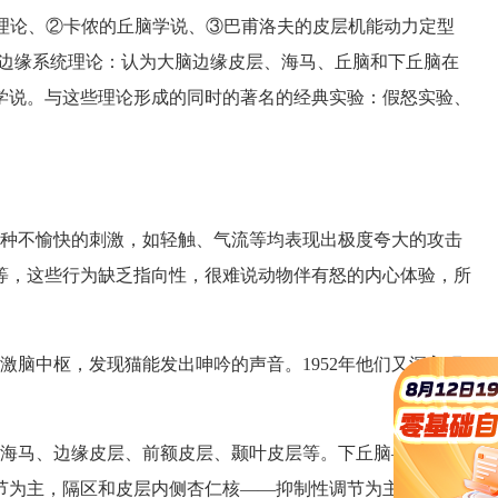
理论、②卡侬的丘脑学说、③巴甫洛夫的皮层机能动力定型
的边缘系统理论：认为大脑边缘皮层、海马、丘脑和下丘脑在
学说。与这些理论形成的同时的著名的经典实验：假怒实验、
种不愉快的刺激，如轻触、气流等均表现出极度夸大的攻击
等，这些行为缺乏指向性，很难说动物伴有怒的内心体验，所
激脑中枢，发现猫能发出呻吟的声音。1952年他们又深入研
海马、边缘皮层、前额皮层、颞叶皮层等。下丘脑——情绪
节为主，隔区和皮层内侧杏仁核——抑制性调节为主。