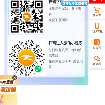
扫码下载APP
海量历年试题、备考资
料
购物车
免费下载领取
APP下载
扫码进入微信小程序
公众号
每日练题巩固、考前模
拟实战
免费体验自考365海量试
领资料
题