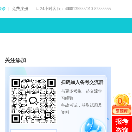
登录
免费注册
24小时客服：4008135555/010-82335555
关注添加
扫码加入备考交流群
与更多考生一起交流学
习经验
备战考试，获取试题及
资料