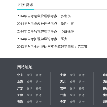
相关资讯
2014年自考急救护理学考点：多发伤
2014年自考急救护理学考点：急性中毒
2014年自考急救护理学考点：心跳骤停
2014年自考护理学导论考点：压力
2013年自考金融理论与实务笔记第四章：第二节
网站地址
北京
资讯
备考
安徽
资讯
备考
山
上海
资讯
备考
湖北
资讯
备考
海
广东
资讯
备考
吉林
资讯
备考
陕
天津
资讯
备考
甘肃
资讯
备考
浙
青海
资讯
备考
宁夏
资讯
备考
新