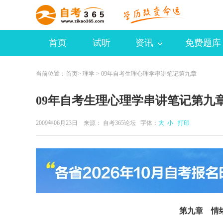
首页
试听
资讯
免费题库
当前位置：
首页
>
理学
> 09年自考生理心理学串讲笔记第九章
09年自考生理心理学串讲笔记第九
2009年06月23日 来源：
自考365论坛
字体：
大
小
打印
第九章 情