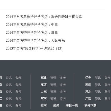
2014年自考急救护理学考点：混合性酸碱平衡失常
2014年自考急救护理学考点：中毒
2014年自考护理学导论考点：濒死
2014年自考护理学导论考点：人际关系
2013年自考“领导科学”串讲笔记（13）
西
资讯
备考
福建
资讯
备考
辽宁
资讯
备考
南
资讯
备考
江西
资讯
备考
湖南
资讯
备考
西
资讯
备考
山东
资讯
备考
河北
资讯
备考
江
资讯
备考
河南
资讯
备考
广西
资讯
备考
疆
资讯
备考
指南
邮箱
每日一练
软件下载