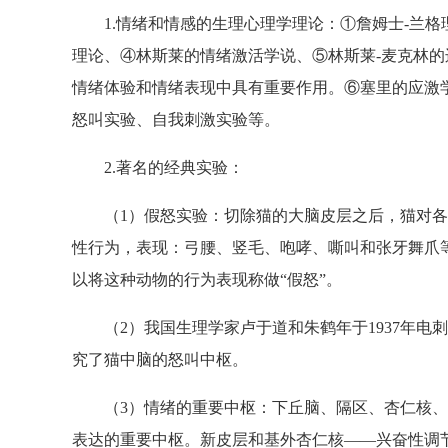
1.情绪和情感的生理心理学理论：①詹姆士-兰格
理论、④林斯莱的情绪激活学说、⑤林斯莱-麦克林
情绪体验和情绪表现中具有重要作用。⑥塞里的应激
怒叫实验、自我刺激实验等。
2.著名的经典实验：
（1）假怒实验：切除猫的大脑皮层之后，猫对各
性行为，表现：弓腰、竖毛、咆哮、嘶叫和张牙舞爪
以将这种动物的行为表现称做“假怒”。
（2）我国生理学家卢于道和朱鹤年于1937年电刺
究了猫中脑的怒叫中枢。
（3）情绪的重要中枢：下丘脑、隔区、杏仁核、
表达的重要中枢。新皮层和基外杏仁核——兴奋性调