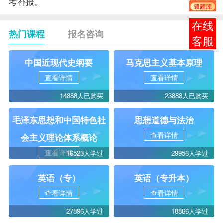
考补报。
在线
热门课程
报名咨询
客服
中国近现代史纲要
马克思主义基本原理
查看详情
查看详情
14888人已购买
23888人已购买
毛泽东思想和中国特色社
思想道德与法治
查看详情
会主义理论体系概论
查看详情
16523人学过
29956人学过
英语（专）
英语（专升本）
查看详情
查看详情
27896人学过
18866人学过