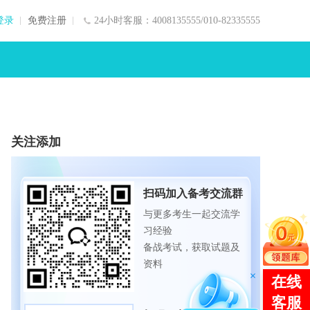
登录
免费注册
24小时客服：4008135555/010-82335555
关注添加
扫码加入备考交流群
与更多考生一起交流学
习经验
备战考试，获取试题及
资料