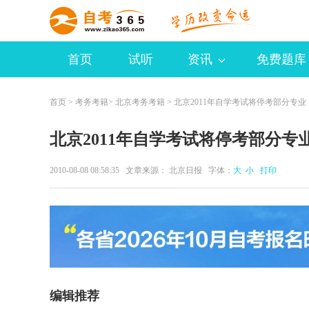
首页
试听
资讯
免费题库
首页
>
考务考籍
>
北京考务考籍
> 北京2011年自学考试将停考部分专业
北京2011年自学考试将停考部分专
2010-08-08 08:58:35 文章来源： 北京日报 字体：
大
小
打印
编辑推荐