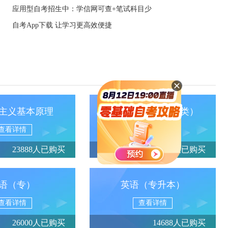
应用型自考招生中：学信网可查+笔试科目少
自考App下载 让学习更高效便捷
主义基本原理
政治经济学（财经类）
查看详情
查看详情
23888人已购买
13950人已购买
语（专）
英语（专升本）
查看详情
查看详情
26000人已购买
14688人已购买