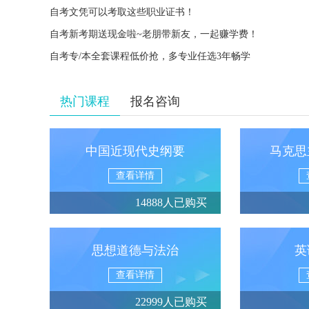
自考文凭可以考取这些职业证书！
自考新考期送现金啦~老朋带新友，一起赚学费！
自考专/本全套课程低价抢，多专业任选3年畅学
热门课程
报名咨询
中国近现代史纲要
马克思
查看详情
14888人已购买
思想道德与法治
英
查看详情
22999人已购买