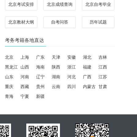
北京考试安排
北京成绩查询
北京自考毕业
北京教材大纲
自考问答
历年试题
考务考籍各地直达
北京
上海
广东
天津
安徽
湖北
吉林
黑龙江
山西
海南
陕西
浙江
福建
江西
山东
河南
辽宁
湖南
河北
广西
江苏
重庆
西藏
贵州
云南
四川
内蒙古
甘肃
青海
宁夏
新疆