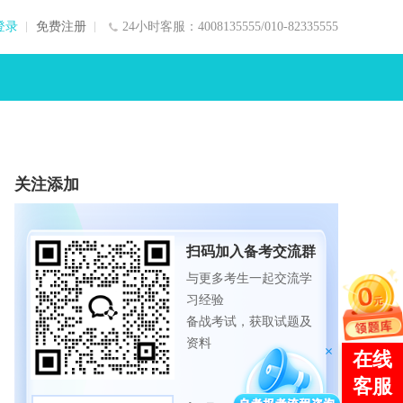
登录
免费注册
24小时客服：4008135555/010-82335555
关注添加
扫码加入备考交流群
与更多考生一起交流学
习经验
备战考试，获取试题及
资料