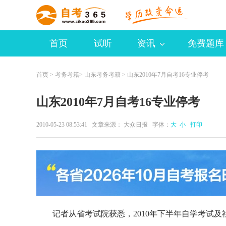
首页
试听
资讯
免费题库
首页
>
考务考籍
>
山东考务考籍
> 山东2010年7月自考16专业停考
山东2010年7月自考16专业停考
2010-05-23 08:53:41 文章来源： 大众日报 字体：
大
小
打印
记者从省考试院获悉，2010年下半年自学考试及