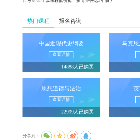
自考专/本全套课程低价抢，多专业任选3年畅学
热门课程
报名咨询
中国近现代史纲要
马克思
查看详情
14888人已购买
思想道德与法治
英
查看详情
22999人已购买
分享到：