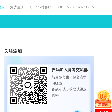
登录
免费注册
24小时客服：4008135555/010-82335555
关注添加
扫码加入备考交流群
与更多考生一起交流学
习经验
备战考试，获取试题及
资料