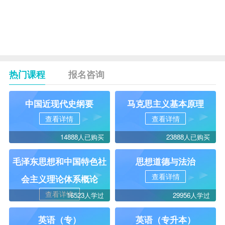
毕业及
18
实践考
——
52
核报
28
名
日
热门课程
报名咨询
中国近现代史纲要
马克思主义基本原理
查看详情
查看详情
14888人已购买
23888人已购买
毛泽东思想和中国特色社
思想道德与法治
查看详情
会主义理论体系概论
查看详情
16523人学过
29956人学过
英语（专）
英语（专升本）