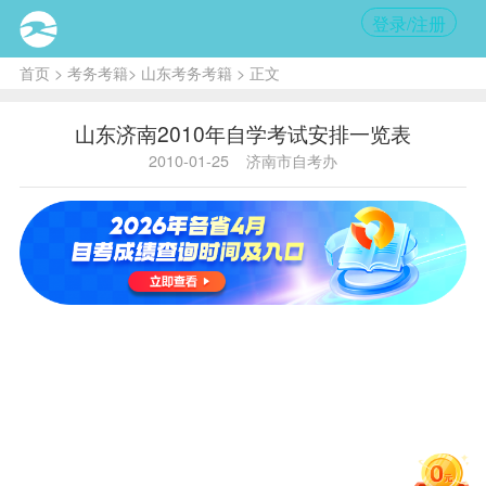
登录/注册
首页
>
考务考籍
>
山东考务考籍
> 正文
山东济南2010年自学考试安排一览表
2010-01-25
济南市自考办
主要工
预计
月
序
作任
日
份
号
务
期
公休假
（元
1
旦），
1-3日
放假
1月份
9
高教自
——
2