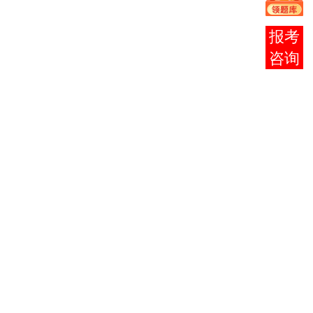
一
学考
10
试
日
报考
1月份
高教自
咨询
考分数
月
3
统计、
底
成绩
公
布
公休假（春
节），13-
4
19日放假。
20日，21日
上班
二
本科学士
学
位
外语考试
报名
（以各
5
主考院校公
布的时间为