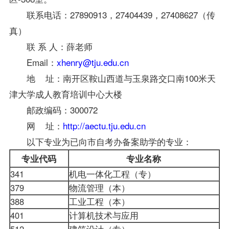
联系电话：27890913，27404439，27408627（传
真）
联 系 人：薛
老师
Email：
xhenry@tju.edu.cn
地 址：南开区鞍山西道与玉泉路交口南100米天
津大学成人教育培训中心大楼
邮政编码：300072
网 址：
http://aectu.tju.edu.cn
以下专业为已向市
自考办
备案助学的专业：
专业代码
专业名称
341
机电一体化工程（专）
34
379
物流管理（本）
38
388
工业工程（本）
39
401
计算机技术与应用
40
512
建筑设计（专）
52