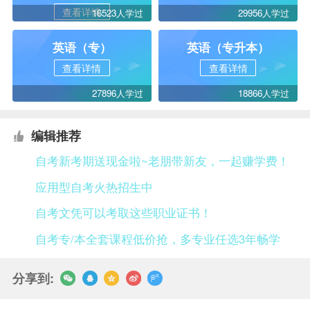
查看详情
16523人学过
29956人学过
英语（专）
英语（专升本）
查看详情
查看详情
27896人学过
18866人学过
编辑推荐
自考新考期送现金啦~老朋带新友，一起赚学费！
应用型自考火热招生中
自考文凭可以考取这些职业证书！
自考专/本全套课程低价抢，多专业任选3年畅学
分享到: