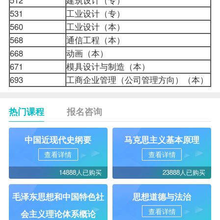
531
工业设计（专）
53
560
工业设计（本）
56
568
通信工程（本）
58
668
动画（本）
66
671
模具设计与制造（本）
68
693
工商企业管理（公司管理方向）（本）
69
热门课程
报名咨询
中国近现代史纲要
马克思主义基本原理
查看详情
查看详情
14888人已购买
23888人已购买
毛泽东思想和中国特色社
思想道德与法治
查看详情
会主义理论体系概论