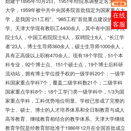
始建于1895年10月2日。1951年经院系调整定名为天津
大学，1959年被中共中央国务院首批指定为国家重点大
报考
学，是我国“211工程”、“985工程”首批重点建设的大
咨询
学。天津大学现有教职工4400余人，其中有中国科学院
院士5人，中国工程院院士6人，双聘院士8人，“长江学
者”23人，博士生导师360余人，硕士生导师1000余人，
具有正高级以上职称470余人。现有18个学院，51个本
科专业，92个博士点、151个硕士点，19个博士后科研
流动站，拥有博士
学位
授予权的一级学科20个；一级学
科国家重点学科7个，覆盖二级学科数21个；二级学科
国家重点学科8个；18个工学门类一级学科中，1/3为国
家重点学科，工科优势地位明显。学校已形成了完整的
学士、硕士、博士的人才培养体系和全日制教育与成人
高等教育、继续教育相结合的教学体系。天津大学继续
教育学院是经教育部批准于1986年12月在全国首批成立