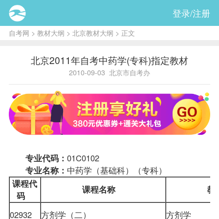
登录/注册
自考网
>
教材大纲
>
北京教材大纲
> 正文
北京2011年自考中药学(专科)指定教材
2010-09-03
北京市自考办
专业代码：
01C0102
专业名称：
中药学（基础科）（专科）
课程
代
课程名称
教
码
02932
方剂学（二）
方剂学