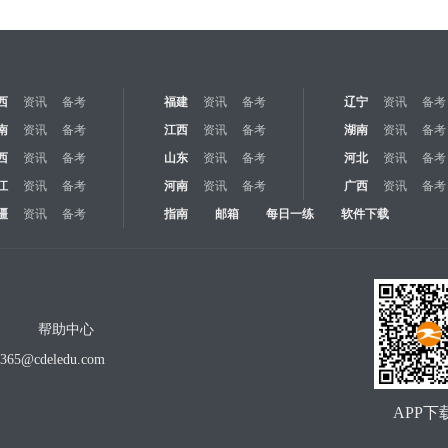
西
资讯
备考
福建
资讯
备考
辽宁
资讯
备考
南
资讯
备考
江西
资讯
备考
湖南
资讯
备考
西
资讯
备考
山东
资讯
备考
河北
资讯
备考
江
资讯
备考
河南
资讯
备考
广西
资讯
备考
疆
资讯
备考
指南
邮箱
每日一练
软件下载
帮助中心
o365@cdeledu.com
APP下