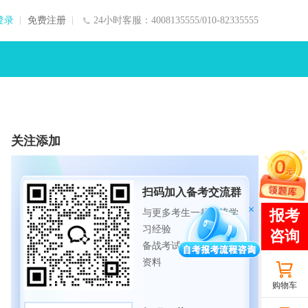
登录
免费注册
24小时客服：4008135555/010-82335555
关注添加
扫码加入备考交流群
与更多考生一起交流学
习经验
备战考试，获取试题及
资料
购物车