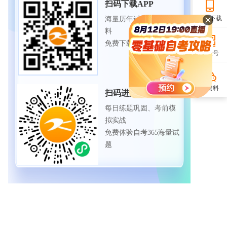
扫码下载APP
APP下载
海量历年试题、备考资
料
免费下载领取
公众号
领资料
扫码进入微信小程序
每日练题巩固、考前模
拟实战
免费体验自考365海量试
题