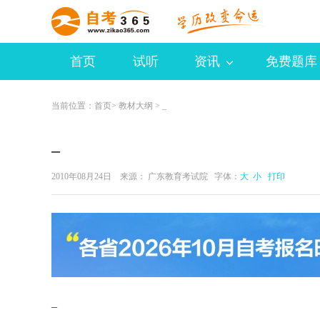
首页
试听
资讯
免费题库
当前位置：
首页
>
教材大纲
> _
_
2010年08月24日 来源：
广东教育考试院
字体：
大
小
打印
_