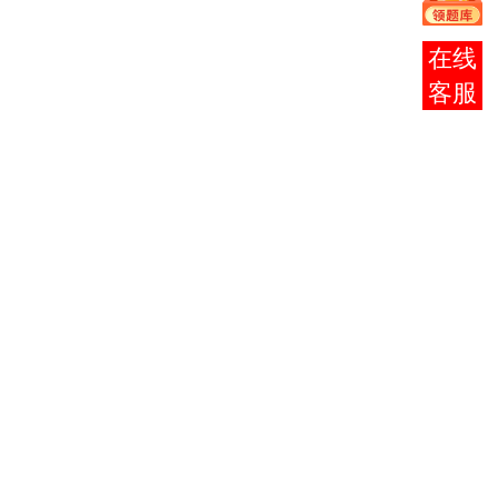
公共关系
涉外事务
31华
涉外事务
（专）
04718
管理概
6
在线
师大
管理
（A050303）
论
客服
汉语言文学
原著及大
31华
红楼梦研
（本）
09071
4
纲指定教
师大
究
（C050105）
材
汉语言文学
大纲指定
31华
鲁迅研
（本）
07565
4
参考教
师大
究
（C050105）
材
①唐诗学
汉语言文学
引论
31华
唐诗研
（本）
09073
4
②唐诗百
师大
究
（C050105）
话（参