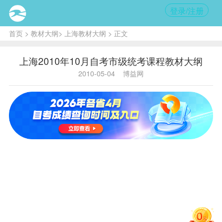
登录/注册
首页
>
教材大纲
>
上海教材大纲
> 正文
上海2010年10月自考市级统考课程教材大纲
2010-05-04
博益网
主考高
校代
专业名称、层
课程
代
课程名称
学分
教材
名称
码、名
次、代码
码
称
公共外
新编日语
公共
公共基础课
00016
语：日语
14
（1-3
课
程
（二）
册）