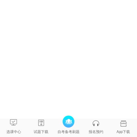
小学教育
汉语言文
45上
新编
大学
（本）
08566
学基础知
4
师大
语文
（B040112）
识
小学教育
45上
数学思想
数学思想
（本）
09097
4
师大
与方法
方法
（B040112）
小学教育
小学班队
小学班队
45上
（本）
07688
工作原理
4
工作原理
师大
（B040112）
与实践
与实践
选课中心
试题下载
自考备考刷题
报名预约
App下载