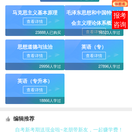
马克思主义基本原理
毛泽东思想和中国特色社
报考
查看详情
会主义理论体系概论
咨询
查看详情
23888人已购买
16523人学过
思想道德与法治
英语（专）
查看详情
查看详情
29956人学过
27896人学过
英语（专升本）
查看详情
18866人学过
编辑推荐
自考新考期送现金啦~老朋带新友，一起赚学费！