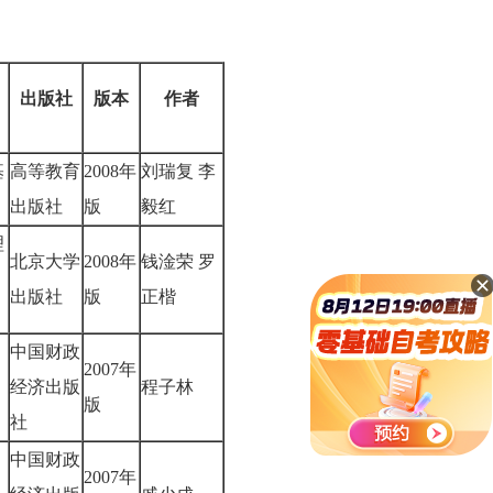
出版社
版本
作者
基
高等教育
2008年
刘瑞复 李
出版社
版
毅红
理
北京大学
2008年
钱淦荣 罗
出版社
版
正楷
中国财政
2007年
经济出版
程子林
版
社
中国财政
2007年