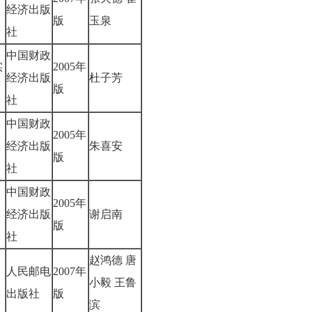
经济出版
版
玉泉
社
中国财政
实
2005年
经济出版
杜子芳
版
社
中国财政
2005年
经济出版
朱喜安
版
社
中国财政
2005年
经济出版
谢启南
版
社
赵鸿德 唐
人民邮电
2007年
小毅 王鲁
出版社
版
滨