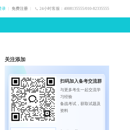
登录
免费注册
24小时客服：4008135555/010-82335555
关注添加
扫码加入备考交流群
与更多考生一起交流学
习经验
备战考试，获取试题及
资料