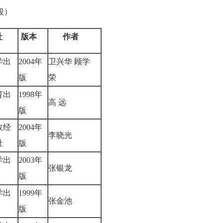
段）
社
版本
作者
学出
2004年
卫兴华 顾学
版
荣
育出
1998年
高 远
版
政经
2004年
李晓光
版社
版
学出
2003年
张银龙
版
学出
1999年
张金池
版