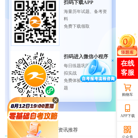
扫码下载APP
海量历年试题、备考资
料
免费下载领取
扫码进入微信小程序
每日练题巩固、考前模
拟实战
免费体验自考365海量试
题
购物车
APP下载
最新资讯推荐
热门资讯推荐
公众号