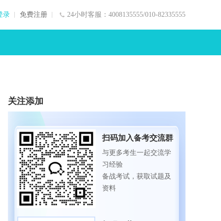
登录
免费注册
24小时客服：4008135555/010-82335555
关注添加
扫码加入备考交流群
与更多考生一起交流学
习经验
备战考试，获取试题及
资料