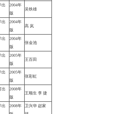
学出
2004年
吴铁雄
版
学出
2004年
高 岚
版
学出
2004年
张金池
版
学出
2005年
王百田
版
学出
2005年
张彩虹
版
育出
2008年
王顺生 李 捷
版
学出
2008年
卫兴华 赵家
版
祥