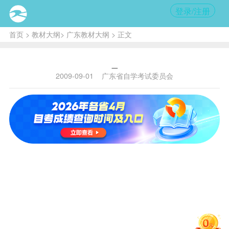
登录/注册
首页
>
教材大纲
>
广东教材大纲
> 正文
_
2009-09-01
广东省自学考试委员会
考
课程代
课程名
试
出版
序号
使用
教材
作者
码
称
节
社
号
政治经济
卫兴华
经济科
政治经济学
1
00009
学（财经
6
顾学
学出版
2
原理
类）
荣
社
大学英语自
高等教
英语
高
2
00012
3
学教程（上
育出版
1
（一）
远