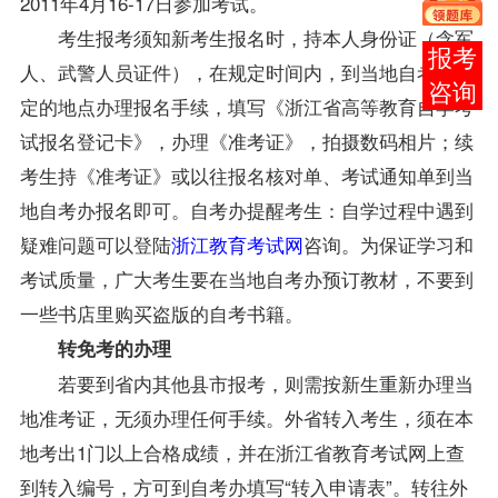
2011年4月16-17日参加考试。
考生报考须知新考生报名时，持本人身份证（含军
报考
人、武警人员证件），在规定时间内，到当地
自考办
指
咨询
定的地点办理报名手续，填写《浙江省高等教育自学考
试报名登记卡》，办理《准考证》，拍摄数码相片；续
考生持《准考证》或以往报名核对单、考试
通知单
到当
地自考办报名即可。自考办提醒考生：自学过程中遇到
疑难问题可以登陆
浙江教育考试网
咨询。为保证学习和
考试质量，广大考生要在当地自考办预订
教材
，不要到
一些书店里购买盗版的自考书籍。
转免考的办理
若要到省内其他县市报考，则需按新生重新办理当
地准考证，无须办理任何手续。外省转入考生，须在本
地考出1门以上合格
成绩
，并在浙江省教育考试网上查
到转入编号，方可到自考办填写“转入申请表”。转往外