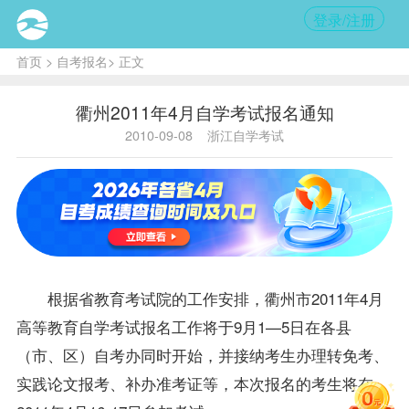
登录/注册
首页
>
自考报名
> 正文
衢州2011年4月自学考试报名通知
2010-09-08
浙江自学考试
根据省教育考试院的工作安排，衢州市2011年4月
高等教育自学考试
报名
工作将于9月1—5日在各县
（市、区）
自考办
同时开始，并接纳考生办理转
免考
、
实践论文
报考
、补办准考证等，本次报名的考生将在