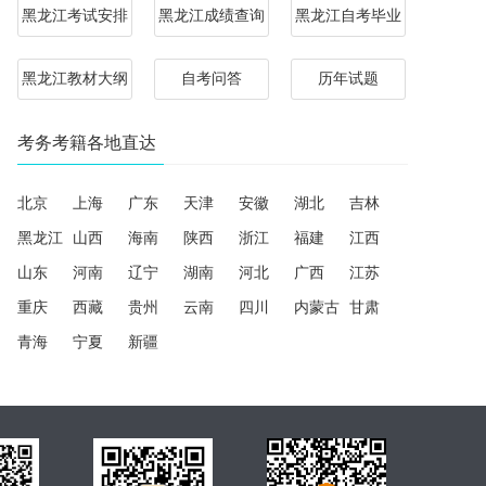
黑龙江考试安排
黑龙江成绩查询
黑龙江自考毕业
黑龙江教材大纲
自考问答
历年试题
考务考籍各地直达
北京
上海
广东
天津
安徽
湖北
吉林
黑龙江
山西
海南
陕西
浙江
福建
江西
山东
河南
辽宁
湖南
河北
广西
江苏
重庆
西藏
贵州
云南
四川
内蒙古
甘肃
青海
宁夏
新疆