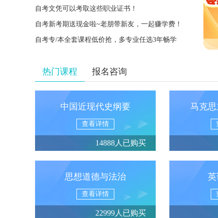
自考文凭可以考取这些职业证书！
自考新考期送现金啦~老朋带新友，一起赚学费！
自考专/本全套课程低价抢，多专业任选3年畅学
热门课程
报名咨询
中国近现代史纲要
马克思
查看详情
14888人已购买
思想道德与法治
英
查看详情
22999人已购买