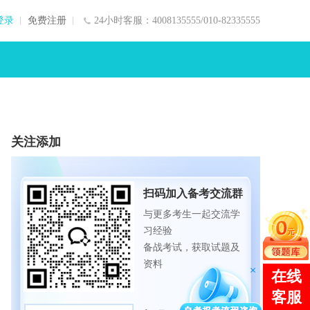
登录
免费注册
24小时客服：4008135555/010-82335555
关注添加
扫码加入备考交流群
与更多考生一起交流学
习经验
备战考试，获取试题及
资料