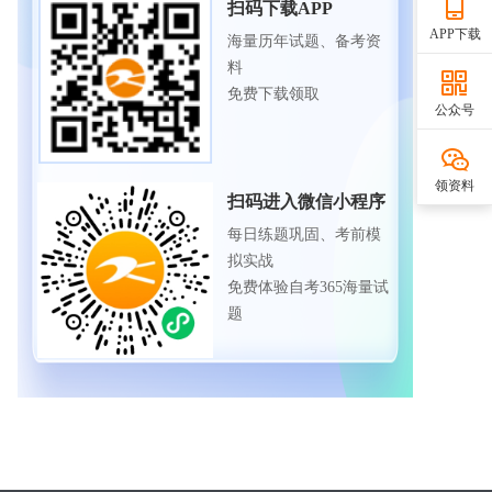
扫码下载APP
APP下载
海量历年试题、备考资
料
免费下载领取
公众号
领资料
扫码进入微信小程序
每日练题巩固、考前模
拟实战
免费体验自考365海量试
题