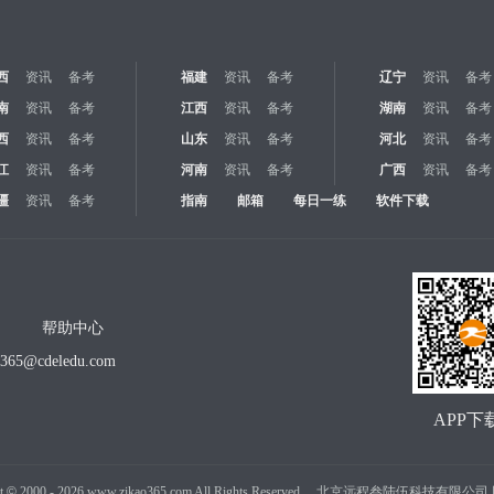
西
资讯
备考
福建
资讯
备考
辽宁
资讯
备考
南
资讯
备考
江西
资讯
备考
湖南
资讯
备考
西
资讯
备考
山东
资讯
备考
河北
资讯
备考
江
资讯
备考
河南
资讯
备考
广西
资讯
备考
疆
资讯
备考
指南
邮箱
每日一练
软件下载
帮助中心
o365@cdeledu.com
APP下
t
©
2000 -
2026
www.zikao365.com All Rights Reserved. 北京远程叁陆伍科技有限