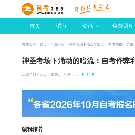
首页
试听
资讯
免费题库
当前位置：
首页
>
百味心情
> 神圣考场下涌动的暗流：自考作弊利益链
神圣考场下涌动的暗流：自考作弊
2006年11月08日 来源：
字体：
大
小
打印
编辑推荐