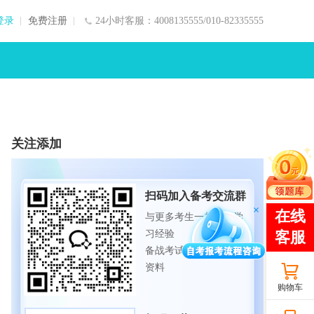
登录
免费注册
24小时客服：4008135555/010-82335555
关注添加
扫码加入备考交流群
与更多考生一起交流学
习经验
备战考试，获取试题及
资料
购物车