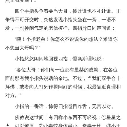
四个手指头争着要当大哥，彼此谁也不礼让谁。正
争得不可开交时，突然发现小指头坐在一旁，一语不
发，一副神闲气定的老僧模样。四指异口同声问道：
“咦！小指老弟！你怎么不说说你的想法？难道你
不想当大哥吗？”
小指悠悠闲闲地回视四指，慢条斯理地说：
“各位大哥！你们每一位都有显赫的成就，在各位
面前那有我小指头说话的余地。不过，当我们双手合十
拜佛，或者向人打躬作揖问好的时候，我最靠近真理和
对方。”
小指的一番话，惊得四指瞠目咋舌，无言以对。
佛教说这世间上有四样小东西不可轻视：①星星之
火，可以燎原。②小毒蛇身体虽小，奇毒无比。③小王