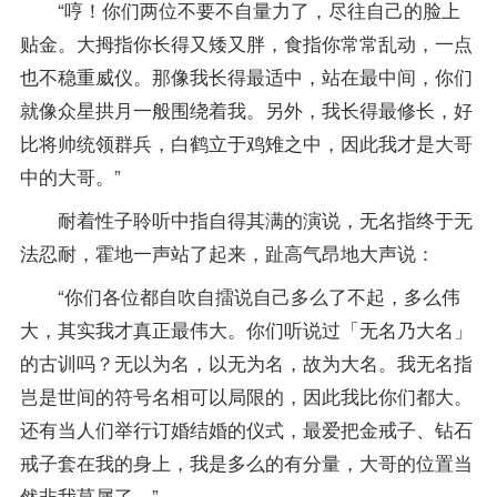
“哼！你们两位不要不自量力了，尽往自己的脸上
贴金。大拇指你长得又矮又胖，食指你常常乱动，一点
也不稳重威仪。那像我长得最适中，站在最中间，你们
就像众星拱月一般围绕着我。另外，我长得最修长，好
比将帅统领群兵，白鹤立于鸡雉之中，因此我才是大哥
中的大哥。”
耐着性子聆听中指自得其满的演说，无名指终于无
法忍耐，霍地一声站了起来，趾高气昂地大声说：
“你们各位都自吹自擂说自己多么了不起，多么伟
大，其实我才真正最伟大。你们听说过「无名乃大名」
的古训吗？无以为名，以无为名，故为大名。我无名指
岂是世间的符号名相可以局限的，因此我比你们都大。
还有当人们举行订婚结婚的仪式，最爱把金戒子、钻石
戒子套在我的身上，我是多么的有分量，大哥的位置当
然非我莫属了。”