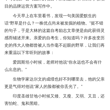
目的品牌运营方案写作中。
今天早上在车里看书，发现一句美国爱默生的
话“野草是什么？一株优点尚未被发掘的植物。”挺不错
的句子，于是大林的这篇自考励志文章便是由此获得灵
感而铺述开来。亲爱的自考生，你知道吗？许多改变历
史的伟大人物都曾被人当作毫不起眼的野草，让我们再
来重温以下常听到的故事：
爱因斯坦小时候，
老师
对他说“你永远也不会有什
么出息的。”
生物学家达尔文的
成绩
也好不到哪里去，他的父亲
更是气得对他说“家人的脸都被你丢光了。”
印度圣雄甘地小时候又矮、又瘦、又弱、又丑，还
害怕蛇、鬼和黑暗。