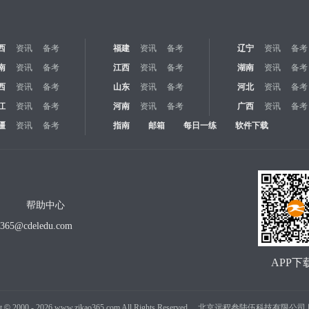
西
资讯
备考
福建
资讯
备考
辽宁
资讯
备考
南
资讯
备考
江西
资讯
备考
湖南
资讯
备考
西
资讯
备考
山东
资讯
备考
河北
资讯
备考
江
资讯
备考
河南
资讯
备考
广西
资讯
备考
疆
资讯
备考
指南
邮箱
每日一练
软件下载
帮助中心
o365@cdeledu.com
APP下
t
©
2000 -
2026
www.zikao365.com All Rights Reserved. 北京远程叁陆伍科技有限