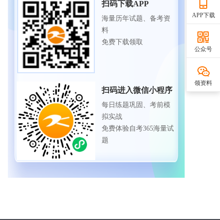
扫码下载APP
APP下载
海量历年试题、备考资
料
免费下载领取
公众号
领资料
扫码进入微信小程序
每日练题巩固、考前模
拟实战
免费体验自考365海量试
题