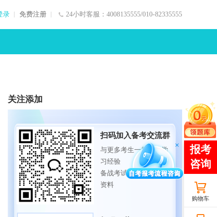
登录
免费注册
24小时客服：4008135555/010-82335555
关注添加
扫码加入备考交流群
与更多考生一起交流学
习经验
备战考试，获取试题及
资料
购物车