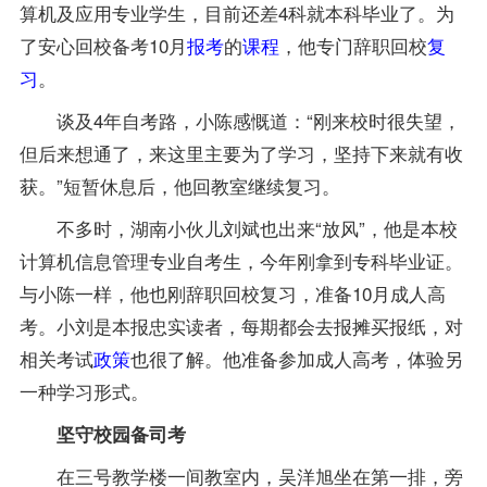
算机及应用专业
学生，目前还差4科就本科毕业了。为
了安心回校备考10月
报考
的
课程
，他专门辞职回校
复
习
。
谈及4年自考路，小陈感慨道：“刚来校时很失望，
但后来想通了，来这里主要为了学习，坚持下来就有收
获。”短暂休息后，他回教室继续复习。
不多时，湖南小伙儿刘斌也出来“放风”，他是本校
计算机信息管理专业
自考生，今年刚拿到专科毕业证。
与小陈一样，他也刚辞职回校复习，准备10月成人高
考。小刘是本报忠实读者，每期都会去报摊买报纸，对
相关考试
政策
也很了解。他准备参加成人高考，体验另
一种学习形式。
坚守校园备司考
在三号教学楼一间教室内，吴洋旭坐在第一排，旁