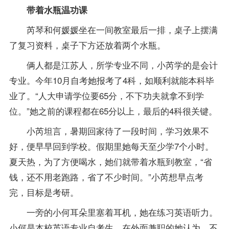
带着水瓶温功课
芮琴和何媛媛坐在一间教室最后一排，桌子上摆满
了复习资料，桌子下方还放着两个水瓶。
俩人都是江苏人，所学专业不同，小芮学的是
会计
专业
。今年10月自考她报考了4科，如顺利就能本科毕
业了。“人大申请学位要65分，不下功夫就拿不到学
位。”她之前的课程都在65分以上，最后的4科很关键。
小芮坦言，暑期回家待了一段时间，学习效果不
好，便早早回到学校。假期里她每天至少学7个小时。
夏天热，为了方便喝水，她们就带着水瓶到教室，“省
钱，还不用老跑路，省了不少时间。”小芮想早点考
完，目标是考研。
一旁的小何耳朵里塞着耳机，她在练习英语听力。
小何是本校
英语专业
自考生，在外面兼职的她认为，不