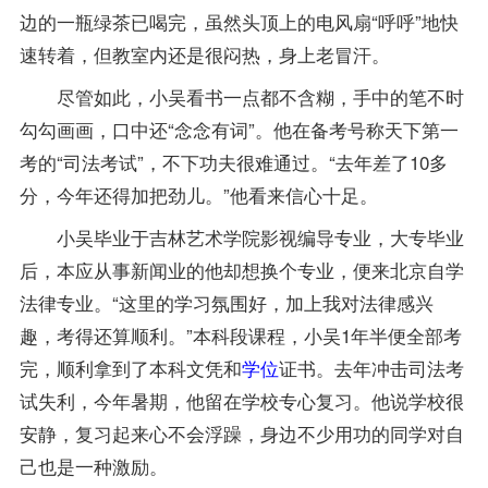
边的一瓶绿茶已喝完，虽然头顶上的电风扇“呼呼”地快
速转着，但教室内还是很闷热，身上老冒汗。
尽管如此，小吴看书一点都不含糊，手中的笔不时
勾勾画画，口中还“念念有词”。他在备考号称天下第一
考的“司法考试”，不下功夫很难通过。“去年差了10多
分，今年还得加把劲儿。”他看来信心十足。
小吴毕业于吉林艺术学院影视编导专业，大专毕业
后，本应从事新闻业的他却想换个专业，便来北京自学
法律专业
。“这里的学习氛围好，加上我对法律感兴
趣，考得还算顺利。”本科段课程，小吴1年半便全部考
完，顺利拿到了本科文凭和
学位
证书。去年冲击司法考
试失利，今年暑期，他留在学校专心复习。他说学校很
安静，复习起来心不会浮躁，身边不少用功的同学对自
己也是一种激励。