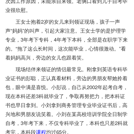
次因工作原因，未能亲自来领。老俩口看到儿子自考毕
业很欣慰。
王女士抱着2岁的女儿来到领证现场，孩子一声
声“妈妈”的叫声，引起大家注意。王女士学的是
护理学
专业
，3年考下专科，4年考下本科，全部是在职学下来
的。“拖了这么长时间，这次能毕业，心情很激动。”看
着妈妈高兴，旁边的女儿也跟着笑。
现场结伴来领证的情侣最常见。刚拿到英语专科毕
业证书的彭聪，正认真看材料，旁边的男朋友帮她拎着
包，眼中满是喜悦。小彭说，自己从2002年起考自考，
现在本科还差3科就毕业了，争取再努把力，把本科证
书也早日拿到。小刘拿到商务管理专业毕业证书后，高
兴地和男朋友说笑着。小刘在某高校培训学院全日制学
自考，3年考下来，不仅专科毕业了，本科也只差2科就
考完，本科段
课程
均过65分。