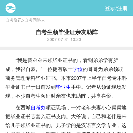
登录/注册
自考资讯
>
自考同路人
自考生领毕业证亲友助阵
2007-07-31 10:20
“我是替弟弟来领毕业证书的，看到弟弟学有所
成，我很自豪。”一位拥有硕士
学位
的哥哥为弟弟领取
商务管理专科毕业证书。本市2007年上半年自考专本科
毕业证书已于日前发到
毕业生
手中。记者从领证现场发
现，不少自考生领证时亲友也来助阵，共享喜悦。
在西城
自考办
领证现场，一对老年夫妻小心翼翼地
把毕业证书芯套入证书皮内。大爷说，自己和老伴是来
给儿子领毕业证书的。儿子学的是
汉语言文学专业
，这