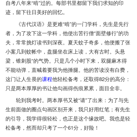
自考八年来“啃”过的。每部书里都留下我们求知的印
迹，留下往日美好的回忆。
《
古代汉语
》是更难“啃”的一门学科，先生是先行
者，为了攻下这一学科，他使出苦行僧“面壁修行”的功
夫，常常挑灯读书到深夜。夏天蚊子奇多，他便搬了张
小案几到蚊帐中，盘腿坐在床上读，大有古时。头悬
梁，锥刺股“的气势。只是几个小时下来，双腿麻木得
不能动弹，直喊着要我为他捶腿。他的苦读没有白费，
这门让人生畏的
课程
他轻松备考，还取得82分的高分：
只是两本厚厚的书让他勾画得伤痕累累，面目全非。
轮到我考时。两本厚书又被“请”了出来：为了与先
生前面做的圈点勾画区别开来，我只好用红笔；有先生
的引导，我学得很轻松，也正是这个缘故吧。我也是轻
松备考，然而却只考了一个61分，好险！