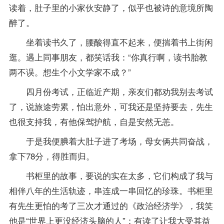
读着，肚子里的小家伙安静了，似乎也被诗的意境所陶
醉了。
坐着读书久了，腰酸得直不起来，便揣着书上街闲
逛。遇上同事朋友，都笑话我：“你真行啊，读书胎教
两不误。想生个小文学家不成？”
四月份考试，正临近产期，亲友们都劝我别去考试
了，说旅途劳累，怕出意外，可我还是坚持要去，先生
也很支持我，有他保驾护航，自是安然无恙。
于是我便腆着大肚子进了考场，母女俩共同奋战，
拿下78分，得胜而归。
书柜里的故事，要说的实在太多，它们构成了我与
相伴八年的生活轨迹，串连成一串回忆的珍珠。书柜里
有先生更怕的考了三次才通过的《政治经济学》，我笑
他是“世界上更没经济头脑的人”；有读了让我大受其益