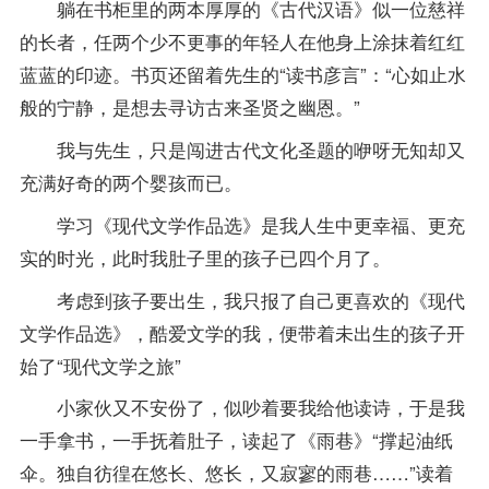
躺在书柜里的两本厚厚的《古代汉语》似一位慈祥
的长者，任两个少不更事的年轻人在他身上涂抹着红红
蓝蓝的印迹。书页还留着先生的“读书彦言”：“心如止水
般的宁静，是想去寻访古来圣贤之幽恩。”
我与先生，只是闯进古代文化圣题的咿呀无知却又
充满好奇的两个婴孩而已。
学习《现代文学作品选》是我人生中更幸福、更充
实的时光，此时我肚子里的孩子已四个月了。
考虑到孩子要出生，我只报了自己更喜欢的《现代
文学作品选》，酷爱文学的我，便带着未出生的孩子开
始了“现代文学之旅”
小家伙又不安份了，似吵着要我给他读诗，于是我
一手拿书，一手抚着肚子，读起了《雨巷》“撑起油纸
伞。独自彷徨在悠长、悠长，又寂寥的雨巷……”读着