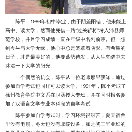
陈平，1986年初中毕业，由于阴差阳错，他未能上
高中、读大学，然而他凭借一路“过关斩将”考入沛县师
范学校，并且学习
成绩
一直在年级中名列前茅。但一想
到今生与大学无缘，他心中总是笼罩着阴影。有希望的
日子，才是最美好的，他要蓄势待发，从人生夹缝中去
沐浴一下大学的阳光。
一个偶然的机会，陈平从一位
老师
那里获知，通过
参加自学考试也同样可以读大学。1991年，陈平考取了
徐州教育学院中文系在职函授大专班，并在同时
报名
参
加了
汉语言文学专业
本科段的自学考试。
陈平参加自学考试时，学习环境很艰苦，夏天宿舍
里没有电扇，冬天也没有取暖设备，加之初三毕业班的