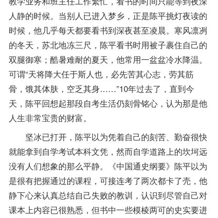
教学业务和班主任工作繁忙，看书的时间只能等到夜深
人静的时候。当别人已进入梦乡，正是陈平挑灯夜读的
时候，他几乎每天都要看书到深夜甚至凌晨。寒风凛冽
的冬天，苏北地冻三尺，陈平看书时用被子裹住自己的
双腿御寒；酷暑难耐的夏天，他常用一盆盆冷水降温。
可谓“天将降大任于斯人也，必先苦其心志，劳其筋
骨，饿其体肤，空乏其身……”10年过去了，直到今
天，陈平回想起那段自考生活仍刻骨铭心，认为那是他
人生非常宝贵的财富。
坚冰已打开，陈平以为凭着自己的刻苦、勤奋很快
就能拿到自学考试本科文凭，然而自学道路上的坎坷远
没有人们想象的那么平静。《中国通史纲要》陈平以为
是很有把握通过的
课程
，可接连考了两次都卡了壳，他
静下心来认真总结自己失败的教训，认识到尽管自己对
课本上内容已很熟悉，但书中一些模棱两可的史实要进