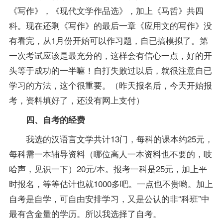
《写作》，《现代文学作品选》，加上《马哲》共四
科。现在还剩《写作》的最后一章《应用文的写作》没
有看完，从1月份开始可以作习题，自已搞模拟了。第
一次考试应该是最充分的，这样会有信心一点，好的开
头等于成功的一半嘛！自打失败过以后，就很注意自已
学习的方法，这个很重要。（昨天报名后，今天开始
报
考
，资料填好了，还没有网上支付）
四、自考的经费
我选的汉语言文学共计13门，每科的课本约25元，
每科需一本
辅导
资料（哪位高人一本资料也不要的，吱
哈声，见识一下）20元/本。报考一科是25元，加上平
时报名，等等估计也就1000多吧。一点也不贵哟。加上
自考是自学，可自由安排学习，又是公认的非“科班”中
最有含金量的学历。所以我选择了自考。