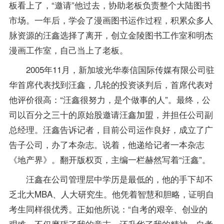
板看上了，“邀请”他过去，协助老板负责整个大陆图书
市场。一年后，学会了漫画图书运作过程，积累众多人
脉资源的汪鑫选择了离开，创立金陵图书工作室和明杰
漫画工作室，自己当上了老板。
2005年11月，新加坡光华泰信国际传媒有限公司驻
华首席代表找到汪鑫，几轮的投资谈判后，首席代表对
他评价很高：“汪鑫很努力，是个做事的人”。最终，公
司以百分之三十的原始股邀请汪鑫加盟，并担任公司副
总经理。汪鑫告诉记者，目前公司运作良好，成立了广
告子公司，办了本杂志。说着，他递给记者一本杂志
《地产界》。翻开版权页，主编一栏赫然写着“汪鑫”。
汪鑫在公司管理层中学历是最低的，他的手下却不
乏北大MBA、人大研究生。他凭着智慧和胆略，证明自
考生同样很优秀。正如他所说：“自考的艰辛、创业的
艰难，不仅磨砺了我的意志，还升华了我的精神。自考