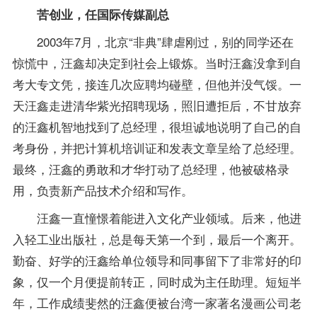
苦创业，任国际传媒副总
2003年7月，北京“非典”肆虐刚过，别的同学还在
惊慌中，汪鑫却决定到社会上锻炼。当时汪鑫没拿到自
考大专文凭，接连几次应聘均碰壁，但他并没气馁。一
天汪鑫走进清华紫光招聘现场，照旧遭拒后，不甘放弃
的汪鑫机智地找到了总经理，很坦诚地说明了自己的自
考身份，并把计算机培训证和发表文章呈给了总经理。
最终，汪鑫的勇敢和才华打动了总经理，他被破格录
用，负责新产品技术介绍和写作。
汪鑫一直憧憬着能进入文化产业领域。后来，他进
入轻工业出版社，总是每天第一个到，最后一个离开。
勤奋、好学的汪鑫给单位领导和同事留下了非常好的印
象，仅一个月便提前转正，同时成为主任助理。短短半
年，工作成绩斐然的汪鑫便被台湾一家著名漫画公司老