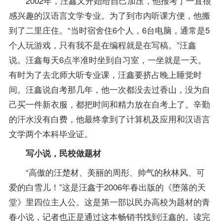
2002年，汪鑫又开始给自己加压，他报考了一直很
感兴趣的
汉语言文学专业
。为了到市内听课方便，他搬
到了二里庄住。“当时宿舍住6个人，6台电脑，通常是5
个人玩游戏，只有我不是在编程就是在写稿。”汪鑫
说。汪鑫每天6点半准时坐到自习室，一坐就是一天。
有时为了去北师大听专业课，汪鑫要挤占晚上睡觉时
间。汪鑫说自考那几年，他一次都没去过香山，没为自
己买一件新衣服，都把时间和精力放在自考上了。辛勤
的汗水没有白费，他最终拿到了计算机及应用和汉语言
文学两个本科毕业证。
写小说，民校做题材
“高傲的汪楚材、美丽的周彤、帅气的秋林风、可
爱的白雪儿！”这是汪鑫于2006年春出版的《堕落的天
堂》里四位主人公。这是第一部以民办高校为题材的青
春小说，记者也正是通过这本畅销书找到汪鑫的。读完