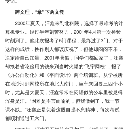
专访。
跨文理，“拿”下两文凭
2000年夏天，汪鑫来到北科院，选择了最难考的计
算机专业。经过半年刻苦努力，2001年4月第一次检验
时刻到了。他此次
报考
了5门课程，最终过了3门。对于
这样的
成绩
，换作别人都该庆祝了，但他却闷闷不乐，
决定给自己加量。2001年暑假，同学们都回家了，汪鑫
却掖着省吃俭用的钱来到当时火爆的“飞宇
网校
”，报了
《办公自动化》和《平面设计》两个培训班。从学校所
在地沙河到网校所在地北大南门，坐车来回要三四个小
时，尤其是大夏天，汪鑫常常在闷罐似的公车里被晃得
浑身是汗。“困难是不言而喻的，但我做到了，我一节
课不缺。”汪鑫正是凭着这股自强不息精神，每次考试
都顺利通过五六门。