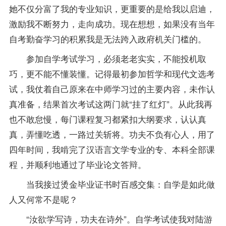
她不仅分富了我的专业知识，更重要的是给我以启迪，
激励我不断努力，走向成功。现在想想，如果没有当年
自考勤奋学习的积累我是无法跨入政府机关门槛的。
参加自学考试学习，必须老老实实，不能投机取
巧，更不能不懂装懂。记得最初参加哲学和现代文选考
试，我仗着自己原来在中师学习过的主要内容，未作认
真准备，结果首次考试这两门就“挂了红灯”。从此我再
也不敢怠慢，每门
课程
复习
都紧扣大纲要求，认认真
真，弄懂吃透，一路过关斩将。功夫不负有心人，用了
四年时间，我啃完了
汉语言文学专业
的专、本科全部课
程，并顺利地通过了毕业论文答辩。
当我接过烫金毕业证书时百感交集：自学是如此做
人又何常不是呢？
“汝欲学写诗，功夫在诗外”。自学考试使我对陆游