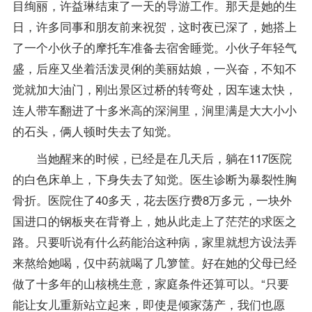
目绚丽，许益琳结束了一天的导游工作。那天是她的生
日，许多同事和朋友前来祝贺，这时夜已深了，她搭上
了一个小伙子的摩托车准备去宿舍睡觉。小伙子年轻气
盛，后座又坐着活泼灵俐的美丽姑娘，一兴奋，不知不
觉就加大油门，刚出景区过桥的转弯处，因车速太快，
连人带车翻进了十多米高的深涧里，涧里满是大大小小
的石头，俩人顿时失去了知觉。
当她醒来的时候，已经是在几天后，躺在117医院
的白色床单上，下身失去了知觉。医生诊断为暴裂性胸
骨折。医院住了40多天，花去医疗费8万多元，一块外
国进口的钢板夹在背脊上，她从此走上了茫茫的求医之
路。只要听说有什么药能治这种病，家里就想方设法弄
来熬给她喝，仅中药就喝了几箩筐。好在她的父母已经
做了十多年的山核桃生意，家庭条件还算可以。“只要
能让女儿重新站立起来，即使是倾家荡产，我们也愿