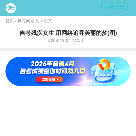
登录/注册
首页
>
自考同路人
> 正文
自考残疾女生 用网络追寻美丽的梦(图)
2006-12-04 11:53
核心提
示:
她更喜
欢的是本多
RURU《美
丽的心情》
中的两句
话，那更能
代表她此时
的心
境：“多雨
的冬季总算