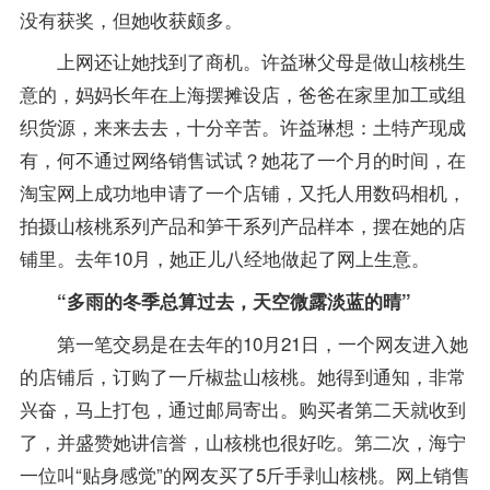
没有获奖，但她收获颇多。
上网还让她找到了商机。许益琳父母是做山核桃生
意的，妈妈长年在上海摆摊设店，爸爸在家里加工或组
织货源，来来去去，十分辛苦。许益琳想：土特产现成
有，何不通过网络销售试试？她花了一个月的时间，在
淘宝网上成功地申请了一个店铺，又托人用数码相机，
拍摄山核桃系列产品和笋干系列产品样本，摆在她的店
铺里。去年10月，她正儿八经地做起了网上生意。
“多雨的冬季总算过去，天空微露淡蓝的晴”
第一笔交易是在去年的10月21日，一个网友进入她
的店铺后，订购了一斤椒盐山核桃。她得到通知，非常
兴奋，马上打包，通过邮局寄出。购买者第二天就收到
了，并盛赞她讲信誉，山核桃也很好吃。第二次，海宁
一位叫“贴身感觉”的网友买了5斤手剥山核桃。网上销售