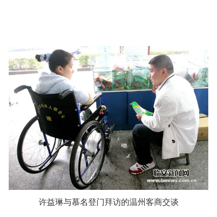
过去，天空
微露淡蓝的
晴”。
许益琳与慕名登门拜访的温州客商交谈