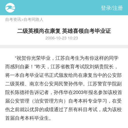
登录/注册
自考资讯
>
自考同路人
二级英模尚在康复 英雄喜领自考毕业证
2006-10-23 10:23
“祝贺你光荣毕业，
江苏自考
生为有你这样的同学
而感到自豪！”昨天，江苏省教育考试院刘炳贵院长，
将一本自考毕业证书正式颁发给尚在康复当中的公安部
二级英模、南京市公安局民警孙伟华。江苏警官学院副
院长陈德祥告诉记者，孙伟华在2003年
报名
参加该校首
届公安管理（治安管理方向）自考本科专业学习，在受
伤之前就以优异的
成绩
通过了所有科目考试，成为该校
首届自考本科
毕业生
。